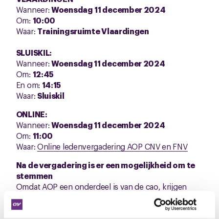
Wanneer:
Woensdag
11 december 2024
Om:
10:00
Waar:
Trainingsruimte Vlaardingen
SLUISKIL:
Wanneer:
Woensdag 11 december 2024
Om:
12:45
En om:
14:15
Waar:
Sluiskil
ONLINE:
Wanneer:
Woensdag 11 december 2024
Om:
11:00
Waar:
Online ledenvergadering AOP CNV en FNV
Na de vergadering is er een mogelijkheid om te
stemmen
Omdat AOP een onderdeel is van de cao, krijgen
jullie na de presentatie een mail met daarin een
stemlink. Deze link zal 48 uur geldig zijn. Mocht je
problemen ondervinden met het stemmen, geef het