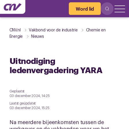
Word lid
CNV.nl
Vakbond voor de industrie
Chemie en
Energie
Nieuws
Uitnodiging
ledenvergadering YARA
Geplaatst
03 december 2024, 14:25
Laatst geüpdatet
03 december 2024, 15:25
Na meerdere bijeenkomsten tussen de
werkgever en de vakbonden waar we het