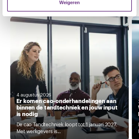
Weigeren
Zie al het nieuws
U kunt uw toestemming op elk moment wijzigen of
intrekken via de
cookieverklaring
of door te klikken op
het ronde cookie-instellingenicoontje linksonder op de
pagina.
4 augustus 2026
Er komen cao-onderhandelingen aan
binnen de tandtechniek en jouw input
is nodig
De cao Tandtechniek loopt tot 1 januari 2027.
Met werkgevers is...