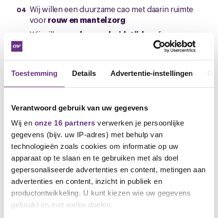
Wij willen een duurzame cao met daarin ruimte
voor
rouw en mantelzorg
Wij willen
moderne arbeidstijden
die passen
bij jullie huidige wensen
Wat is de volgende stap?
Toestemming
Details
Advertentie-instellingen
Ov
De huidige cao loopt af op 31 januari 2026. De eerste
onderhandelingen over een nieuwe cao zijn op 18
Verantwoord gebruik van uw gegevens
november. We verwachten dat het daarna nog wel
even duurt voor er een nieuwe cao ligt. We gaan er
Wij en
onze 16 partners
verwerken je persoonlijke
alles aan doen om voor 31 januari een resultaat te
gegevens (bijv. uw IP-adres) met behulp van
hebben. We houden je op de hoogte van alle
technologieën zoals cookies om informatie op uw
ontwikkelingen.
apparaat op te slaan en te gebruiken met als doel
gepersonaliseerde advertenties en content, metingen aan
Vragen?
advertenties en content, inzicht in publiek en
productontwikkeling. U kunt kiezen wie uw gegevens
Volg het laatste nieuws over jouw cao op onze
speciale cao-pagina
Metaal en Techniek
. Hier kun je
gebruikt en met welke doelen.
ook vragen stellen of je mening geven. Je vraag mag