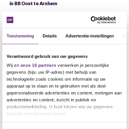
in BB Oost te Arnhem
Het is belangrijk dat er zoveel mogelijk mensen
aanwezig zijn. Mocht je niet in staat zijn om
aanwezig te zijn kan je via Teams aanwezig zijn. Je
kan de link aanvragen bij Maarten Roes. Je kan ook
Toestemming
Details
Advertentie-instellingen
Ov
mij een mail sturen met je stem, vermeldt dan wel dat
het om de vergadering van 24 april gaat.
Verantwoord gebruik van uw gegevens
Er wordt gestemd met 3 opties:
Wij en
onze 16 partners
verwerken je persoonlijke
1. akkoord gaan met het onderhandelingsresultaat
gegevens (bijv. uw IP-adres) met behulp van
technologieën zoals cookies om informatie op uw
2. afwijzen en actievoeren
apparaat op te slaan en te gebruiken met als doel
3. afwijzen en de cao niet tekenen, waarbij het risico
gepersonaliseerde advertenties en content, metingen aan
ontstaat dat het CNV niet meer aan tafel komt. Want
advertenties en content, inzicht in publiek en
dat moet je dan gegund worden door alle partijen.
productontwikkeling. U kunt kiezen wie uw gegevens
gebruikt en met welke doelen.
Meepraten en vragen stellen
Op de cao-pagina is het hele cao-traject te volgen en
Als u het toestaat, willen we ook graag: