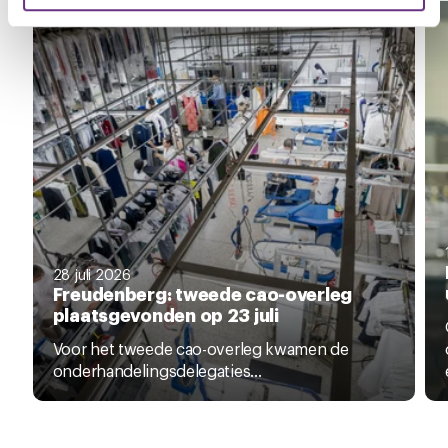
U kunt uw toestemming op elk moment wijzigen of
intrekken via de
cookieverklaring
of door te klikken op
het ronde cookie-instellingenicoontje linksonder op de
pagina.
28 juli 2026
Freudenberg: tweede cao-overleg
plaatsgevonden op 23 juli
Voor het tweede cao-overleg kwamen de
onderhandelingsdelegaties...