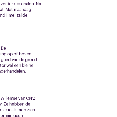
s verder opschalen. Na
plat. Met maandag
nd 1 mei zal de
. De
ging op of boven
et goed van de grond
tor wel een kleine
nderhandelen.
 Willemse van CNV.
uw. Ze hebben de
 ze realiseren zich
termijn geen