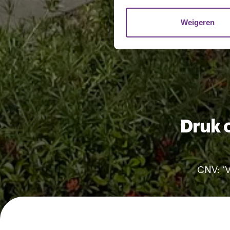
websiteverkeer te analyseren
media, adverteren en analys
Weigeren
verstrekt of die ze hebben v
U kunt uw toestemming op el
cookie-instellingenicoontje l
Druk 
CNV: ‘