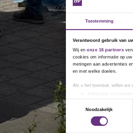
Toestemming
Verantwoord gebruik van u
Wij en
onze 16 partners
verw
cookies om informatie op uw 
metingen aan advertenties en
en met welke doelen.
Als u het toestaat, willen we
Informatie verzamelen
Uw apparaat identific
Toestemmingsselectie
Lees meer over hoe uw perso
Noodzakelijk
toestemming op elk moment wi
We gebruiken cookies om cont