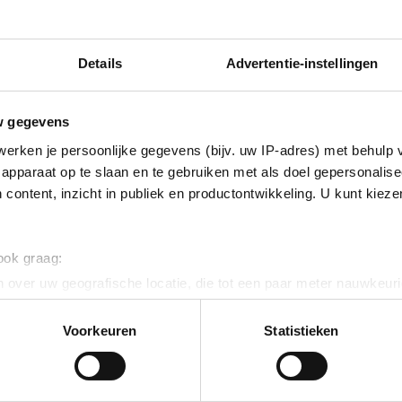
Details
Advertentie-instellingen
w gegevens
erken je persoonlijke gegevens (bijv. uw IP-adres) met behulp 
apparaat op te slaan en te gebruiken met als doel gepersonalise
 content, inzicht in publiek en productontwikkeling. U kunt kiez
 ook graag:
 over uw geografische locatie, die tot een paar meter nauwkeuri
eren door het actief te scannen op specifieke eigenschappen (fing
onlijke gegevens worden verwerkt en stel uw voorkeuren in he
Voorkeuren
Statistieken
jzigen of intrekken in de Cookieverklaring.
ent en advertenties te personaliseren, om functies voor social