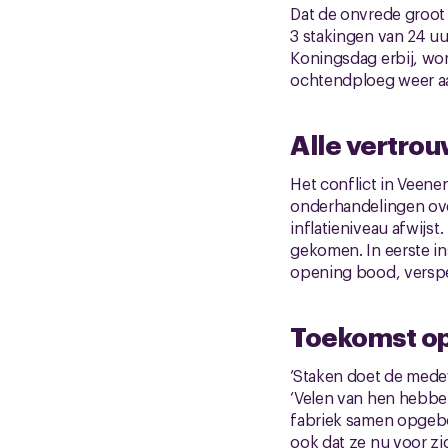
Dat de onvrede groot 
3 stakingen van 24 uu
Koningsdag erbij, wor
ochtendploeg weer aa
Alle vertro
Het conflict in Veenen
onderhandelingen ove
inflatieniveau afwijs
gekomen. In eerste in
opening bood, verspe
Toekomst op
‘Staken doet de mede
‘Velen van hen hebben
fabriek samen opgebou
ook dat ze nu voor z