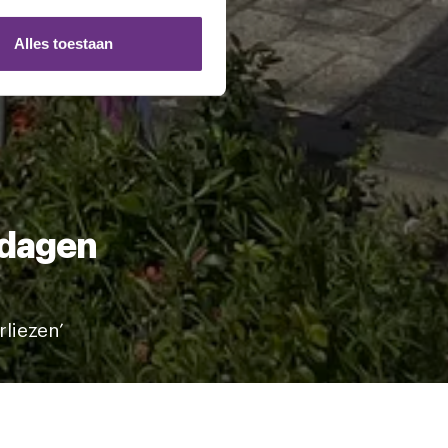
ze partners voor social
nformatie die u aan ze heeft
Alles toestaan
 te klikken op het ronde
 dagen
liezen’