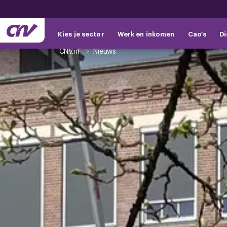
Kies je sector
Werk en inkomen
Cao's
Di
CNV.nl
Nieuws