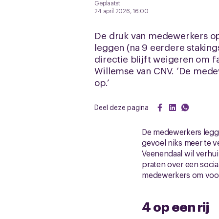
Geplaatst
24 april 2026, 16:00
De druk van medewerkers op 
leggen (na 9 eerdere staking
directie blijft weigeren om f
Willemse van CNV. ‘De medew
op.’
Deel deze pagina
De medewerkers legge
gevoel niks meer te ve
Veenendaal wil verhui
praten over een sociaa
medewerkers om voor z
4 op een rij