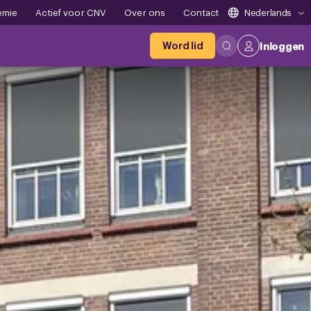
emie
Actief voor CNV
Over ons
Contact
Nederlands
Word lid
Inloggen