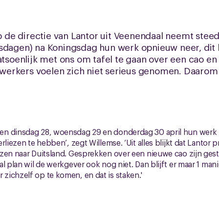
de directie van Lantor uit Veenendaal neemt stee
sdagen) na Koningsdag hun werk opnieuw neer, dit 
atsoenlijk met ons om tafel te gaan over een cao en
erkers voelen zich niet serieus genomen. Daarom 
n dinsdag 28, woensdag 29 en donderdag 30 april hun werk 
rliezen te hebben’, zegt Willemse. ‘Uit alles blijkt dat Lantor p
zen naar Duitsland. Gesprekken over een nieuwe cao zijn gest
l plan wil de werkgever ook nog niet. Dan blijft er maar 1 man
ichzelf op te komen, en dat is staken.'