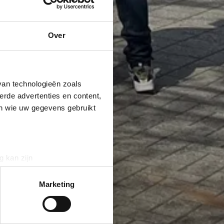
Over
van technologieën zoals
erde advertenties en content,
en wie uw gegevens gebruikt
g kan zijn
erprinting)
t
detailgedeelte
in. U kunt uw
Marketing
 media te bieden en om ons