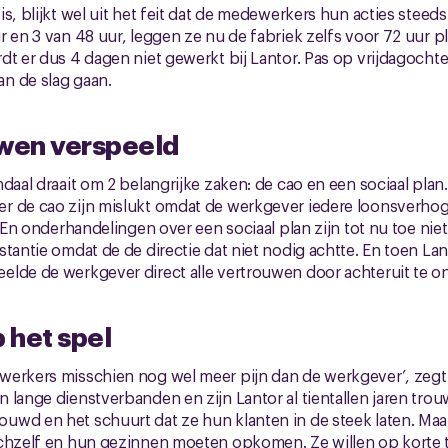
is, blijkt wel uit het feit dat de medewerkers hun acties steed
r en 3 van 48 uur, leggen ze nu de fabriek zelfs voor 72 uur 
dt er dus 4 dagen niet gewerkt bij Lantor. Pas op vrijdagochte
n de slag gaan.
uwen verspeeld
daal draait om 2 belangrijke zaken: de cao en een sociaal plan
r de cao zijn mislukt omdat de werkgever iedere loonsverho
t. En onderhandelingen over een sociaal plan zijn tot nu toe ni
stantie omdat de de directie dat niet nodig achtte. En toen Lan
elde de werkgever direct alle vertrouwen door achteruit te o
 het spel
werkers misschien nog wel meer pijn dan de werkgever’, zegt
 lange dienstverbanden en zijn Lantor al tientallen jaren tro
wd en het schuurt dat ze hun klanten in de steek laten. Maar
ichzelf en hun gezinnen moeten opkomen. Ze willen op korte 