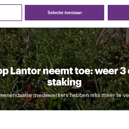
. Ook delen we informatie over uw gebruik van onze site met on
e. Deze partners kunnen deze gegevens combineren met andere i
Selectie toestaan
erzameld op basis van uw gebruik van hun services.
k moment wijzigen of intrekken via de
cookieverklaring
of door
inksonder op de pagina.
op Lantor neemt toe: weer 3
staking
Veenendaalse medewerkers hebben niks meer te ver