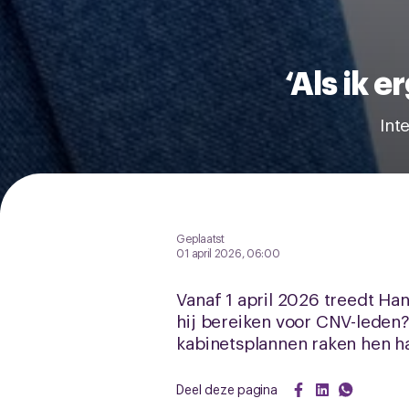
‘Als ik e
Int
Geplaatst
01 april 2026, 06:00
Vanaf 1 april 2026 treedt Han
hij bereiken voor CNV-leden?
kabinetsplannen raken hen har
Deel deze pagina