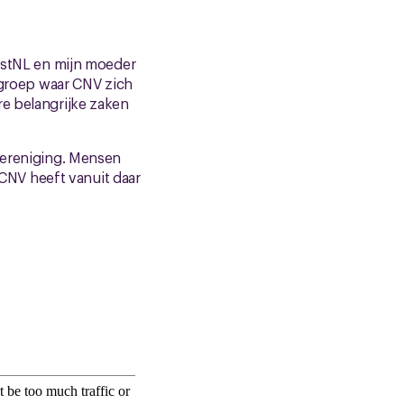
PostNL en mijn moeder
e groep waar CNV zich
re belangrijke zaken
 vereniging. Mensen
CNV heeft vanuit daar