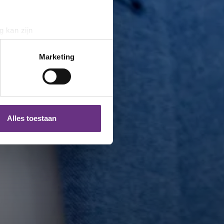
g kan zijn
erprinting)
t
detailgedeelte
in. U kunt uw
Marketing
 media te bieden en om ons
ze partners voor social
nformatie die u aan ze heeft
Alles toestaan
 te klikken op het ronde