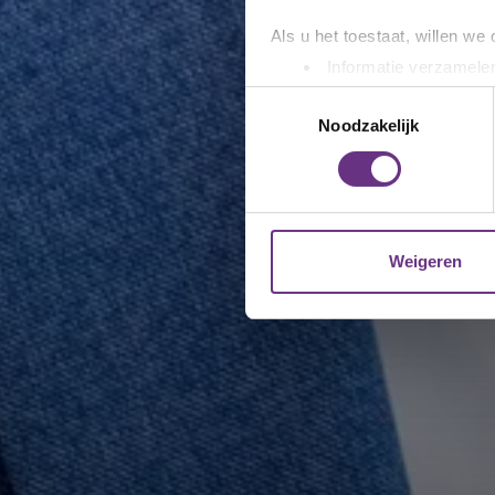
Als u het toestaat, willen we
Informatie verzamelen
Uw apparaat identific
Toestemmingsselectie
Lees meer over hoe uw perso
Noodzakelijk
toestemming op elk moment wi
We gebruiken cookies om cont
websiteverkeer te analyseren
media, adverteren en analys
Weigeren
verstrekt of die ze hebben v
U kunt uw toestemming op el
cookie-instellingenicoontje l