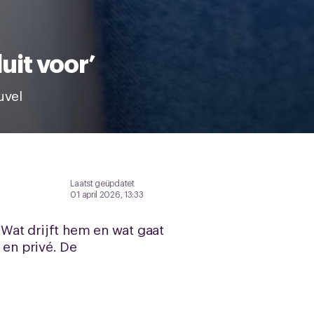
luit voor’
uvel
Laatst geüpdatet
01 april 2026, 13:33
 Wat drijft hem en wat gaat
 en privé. De