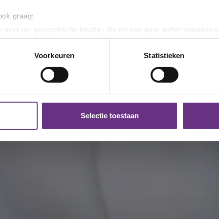
 ook graag:
 over uw geografische locatie, die tot een paar meter nauwkeuri
eren door het actief te scannen op specifieke eigenschappen (fing
onlijke gegevens worden verwerkt en stel uw voorkeuren in he
Voorkeuren
Statistieken
jzigen of intrekken in de Cookieverklaring.
ent en advertenties te personaliseren, om functies voor social
. Ook delen we informatie over uw gebruik van onze site met on
e. Deze partners kunnen deze gegevens combineren met andere i
Selectie toestaan
erzameld op basis van uw gebruik van hun services.
k moment wijzigen of intrekken via de
cookieverklaring
of door
inksonder op de pagina.