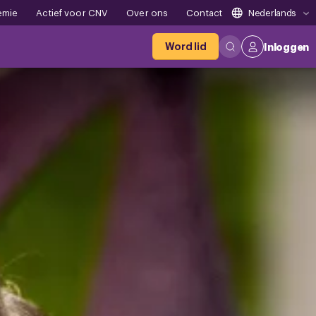
emie
Actief voor CNV
Over ons
Contact
Nederlands
Word lid
Inloggen