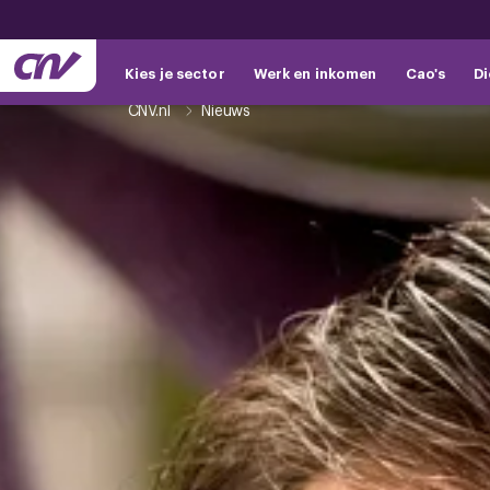
Kies je sector
Werk en inkomen
Cao's
Di
CNV.nl
Nieuws