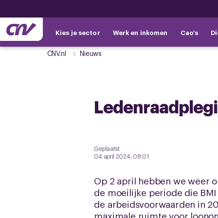
Kies je sector
Werk en inkomen
Cao's
Di
CNV.nl
Nieuws
Ledenraadplegi
Geplaatst
04 april 2024, 08:01
Op 2 april hebben we weer o
de moeilijke periode die BM
de arbeidsvoorwaarden in 20
maximale ruimte voor loonont