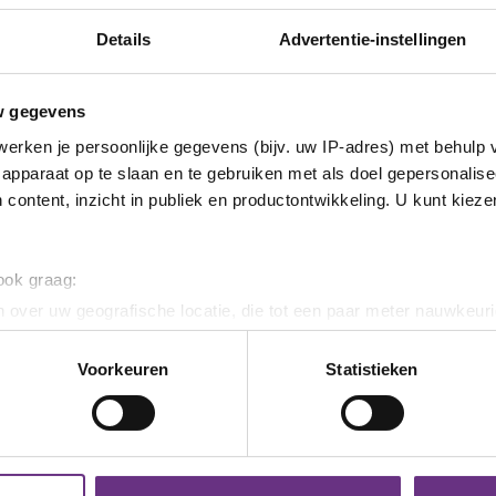
Details
Advertentie-instellingen
april_2024 (.1_Resultaat_BMI_cao_2_april_2024.pdf)
w gegevens
erken je persoonlijke gegevens (bijv. uw IP-adres) met behulp 
euws
apparaat op te slaan en te gebruiken met als doel gepersonalise
 content, inzicht in publiek en productontwikkeling. U kunt kiez
NIEUWS
NIEU
 ook graag:
 over uw geografische locatie, die tot een paar meter nauwkeuri
eren door het actief te scannen op specifieke eigenschappen (fing
onlijke gegevens worden verwerkt en stel uw voorkeuren in he
Voorkeuren
Statistieken
jzigen of intrekken in de Cookieverklaring.
ent en advertenties te personaliseren, om functies voor social
. Ook delen we informatie over uw gebruik van onze site met on
6 augustus 2026