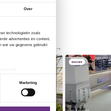
Over
van technologieën zoals
erde advertenties en content,
en wie uw gegevens gebruikt
Zie al het nieuws
WS
NIEUWS
g kan zijn
erprinting)
t
detailgedeelte
in. U kunt uw
Marketing
 media te bieden en om ons
ze partners voor social
29 juli 2026