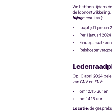
We hebben tijdens de
de loonontwikkeling.
bijlage
resultaat):
looptijd 1 januari 
Per 1 januari 202
Eindejaarsuitkeri
Reiskostenvergoed
Ledenraadple
Op 10 april 2024 bel
van CNV en FNV:
om 12.45 uur en
om 14.15 uur.
Locatie
: de gespreks