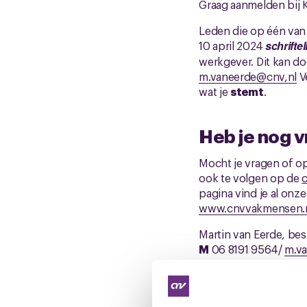
Graag aanmelden bij K
Leden die op één van
10 april 2024
schriftel
werkgever. Dit kan doo
m.vaneerde@cnv,nl
V
wat je
stemt
.
Heb je nog v
Mocht je vragen of op
ook te volgen op de
pagina vind je al onz
www.cnvvakmensen.nl
Martin van Eerde, be
M
06 8191 9564/
m.v
Downloads