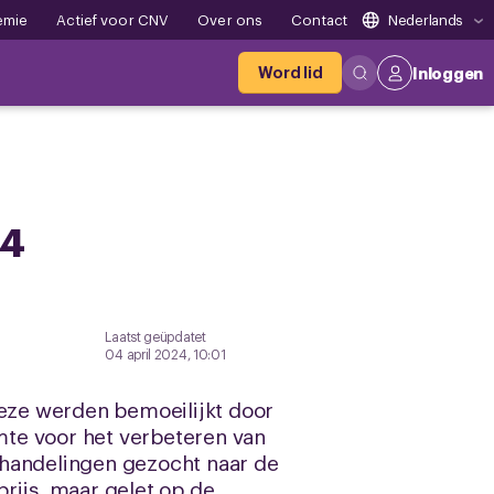
emie
Actief voor CNV
Over ons
Contact
Nederlands
Word lid
Inloggen
24
Laatst geüpdatet
04 april 2024, 10:01
eze werden bemoeilijkt door
mte voor het verbeteren van
rhandelingen gezocht naar de
rijs, maar gelet op de