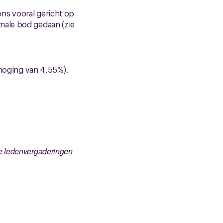
ns vooral gericht op
male bod gedaan (zie
rhoging van 4,55%).
n
e
ledenvergaderingen