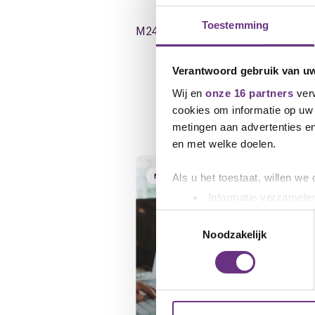
Toestemming
M2402_0188.1_Resultaat_BMI_cao_2_
Verantwoord gebruik van u
Wij en
onze 16 partners
verw
Gerelateerd ni
cookies om informatie op uw 
metingen aan advertenties en
en met welke doelen.
NIEUWS
Als u het toestaat, willen we
Informatie verzamelen
Uw apparaat identific
Toestemmingsselectie
Lees meer over hoe uw perso
Noodzakelijk
toestemming op elk moment wi
We gebruiken cookies om cont
websiteverkeer te analyseren