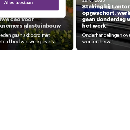
nformatie die u aan ze heeft
Alles toestaan
Staking bij Lantor
opgeschort, wer
i 2026
uwe cao voor
gaan donderdag 
 te klikken op het ronde
knemers glastuinbouw
het werk
leden gaan akkoord met
Onderhandelingen over
eterd bod van werkgevers
worden hervat