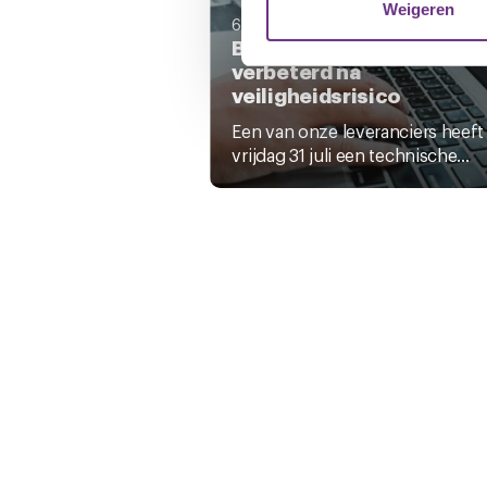
media, adverteren en analys
Weigeren
6 augustus 2026
verstrekt of die ze hebben v
Beveiliging MijnCNV
verbeterd na
U kunt uw toestemming op el
veiligheidsrisico
cookie-instellingenicoontje l
Een van onze leveranciers heeft
vrijdag 31 juli een technische...