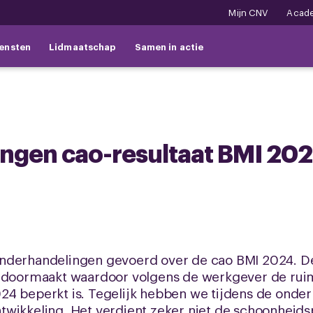
Mijn CNV
Acad
ensten
Lidmaatschap
Samen in actie
ngen cao-resultaat BMI 20
nderhandelingen gevoerd over de cao BMI 2024. D
I doormaakt waardoor volgens de werkgever de rui
24 beperkt is. Tegelijk hebben we tijdens de onde
wikkeling. Het verdient zeker niet de schoonheidsp