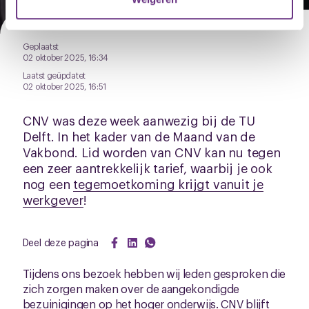
U kunt uw toestemming op elk moment wijzigen of
intrekken via de
cookieverklaring
of door te klikken op
Geplaatst
het ronde cookie-instellingenicoontje linksonder op de
02 oktober 2025, 16:34
pagina.
Laatst geüpdatet
02 oktober 2025, 16:51
CNV was deze week aanwezig bij de TU
Delft. In het kader van de Maand van de
Vakbond. Lid worden van CNV kan nu tegen
een zeer aantrekkelijk tarief, waarbij je ook
nog een
tegemoetkoming krijgt vanuit je
werkgever
!
Deel deze pagina
Tijdens ons bezoek hebben wij leden gesproken die
zich zorgen maken over de aangekondigde
bezuinigingen op het hoger onderwijs. CNV blijft