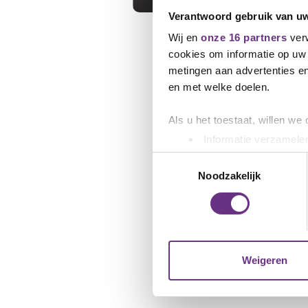
Verantwoord gebruik van u
Wij en
onze 16 partners
verw
cookies om informatie op uw 
metingen aan advertenties en
en met welke doelen.
Als u het toestaat, willen we
Informatie verzamelen
Uw apparaat identific
Toestemmingsselectie
Lees meer over hoe uw perso
Noodzakelijk
toestemming op elk moment wi
We gebruiken cookies om cont
websiteverkeer te analyseren
media, adverteren en analys
Weigeren
verstrekt of die ze hebben v
U kunt uw toestemming op el