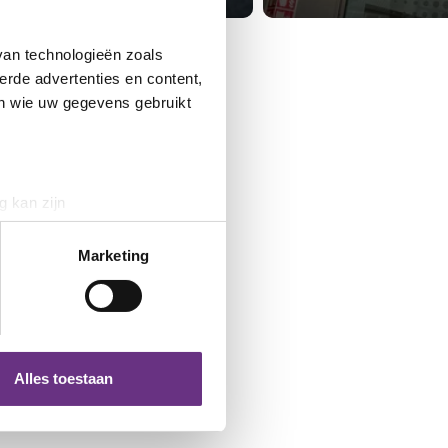
van technologieën zoals
erde advertenties en content,
en wie uw gegevens gebruikt
g kan zijn
erprinting)
t
detailgedeelte
in. U kunt uw
Marketing
 media te bieden en om ons
ze partners voor social
nformatie die u aan ze heeft
Alles toestaan
 te klikken op het ronde