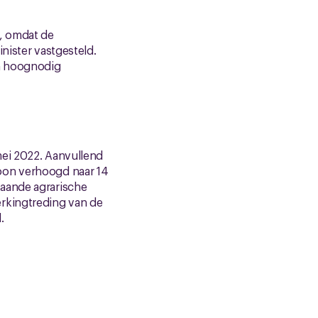
, omdat de
nister vastgesteld.
n hoognodig
mei 2022. Aanvullend
oon verhoogd naar 14
taande agrarische
erkingtreding van de
.