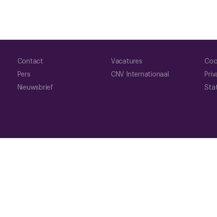
Contact
Vacatures
Coo
Pers
CNV Internationaal
Priv
Nieuwsbrief
Sta