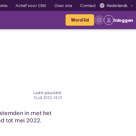
emie
Actief voor CNV
Over ons
Contact
Nederlands
Word lid
Inloggen
Laatst geüpdatet
12 juli 2023, 14:23
 stemden in met het
d tot mei 2022.