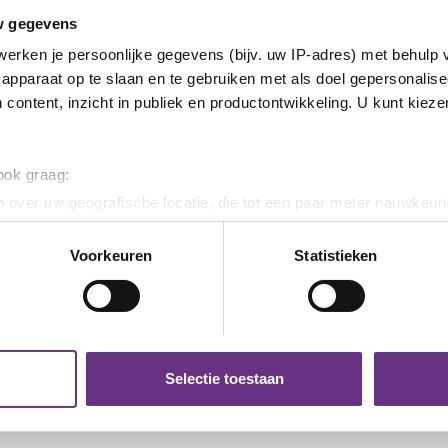
w gegevens
erken je persoonlijke gegevens (bijv. uw IP-adres) met behulp 
apparaat op te slaan en te gebruiken met als doel gepersonalise
 content, inzicht in publiek en productontwikkeling. U kunt kiez
 ook graag:
 over uw geografische locatie, die tot een paar meter nauwkeuri
eren door het actief te scannen op specifieke eigenschappen (fing
onlijke gegevens worden verwerkt en stel uw voorkeuren in he
Voorkeuren
Statistieken
jzigen of intrekken in de Cookieverklaring.
ent en advertenties te personaliseren, om functies voor social
. Ook delen we informatie over uw gebruik van onze site met on
e. Deze partners kunnen deze gegevens combineren met andere i
Selectie toestaan
erzameld op basis van uw gebruik van hun services.
k moment wijzigen of intrekken via de
cookieverklaring
of door