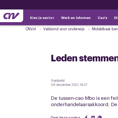
Kies je sector
Werk en inkomen
Cao's
Di
CNV.nl
Vakbond voor onderwijs
Middelbaar ber
Leden stemmen 
Geplaatst
09 december 2021, 16:37
De tussen-cao Mbo is een fe
onderhandelaarsakkoord. De 
Deel deze pagina