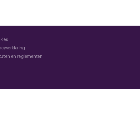
kies
acyverklaring
tuten en reglementen