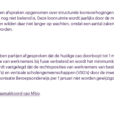
geen afspraken opgenomen over structurele loonsverhogingen
nog niet bekend is. Deze loonruimte wordt jaarlijks door de mi
 wilden daar niet langer op wachten, omdat een aantal zake
orden.
en partijen afgesproken dat de huidige cao doorloopt tot 1 
ie van werknemers bij fusie verbeterd en wordt het minimuml
rdt vastgelegd dat de rechtsposities van werknemers van bes
c’s) en verticale scholengemeenschappen (VSG’s) door de inw
onisatie Beroepsonderwijs per 1 januari niet worden gewijzigd
laarsakkoord cao Mbo
.