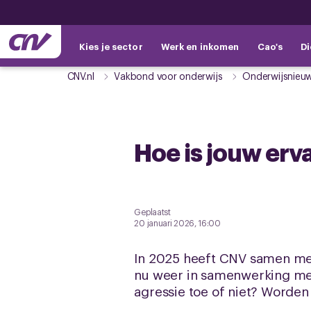
Kies je sector
Werk en inkomen
Cao's
Di
CNV.nl
Vakbond voor onderwijs
Onderwijsnieu
Hoe is jouw erv
Geplaatst
20 januari 2026, 16:00
In 2025 heeft CNV samen met
nu weer in samenwerking met
agressie toe of niet? Worde