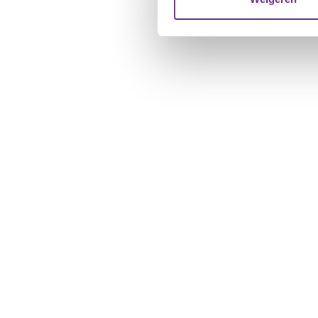
verstrekt of die ze hebben v
U kunt uw toestemming op el
cookie-instellingenicoontje l