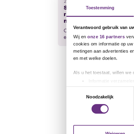
21 juli 2026
Save the date:
Toestemming
regiobijeenkomst op 4
november 2026
Verantwoord gebruik van u
Op 4 november 2026 wordt er 
een regiobijeenkomst in het...
Wij en
onze 16 partners
verw
cookies om informatie op uw 
metingen aan advertenties en
en met welke doelen.
Als u het toestaat, willen we
Informatie verzamelen
Uw apparaat identific
Toestemmingsselectie
Lees meer over hoe uw perso
Noodzakelijk
toestemming op elk moment wi
We gebruiken cookies om cont
websiteverkeer te analyseren
media, adverteren en analys
Weigeren