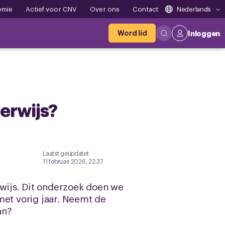
emie
Actief voor CNV
Over ons
Contact
Nederlands
Word lid
Inloggen
derwijs?
Laatst geüpdatet
11 februari 2026, 22:37
wijs. Dit onderzoek doen we
et vorig jaar. Neemt de
an?