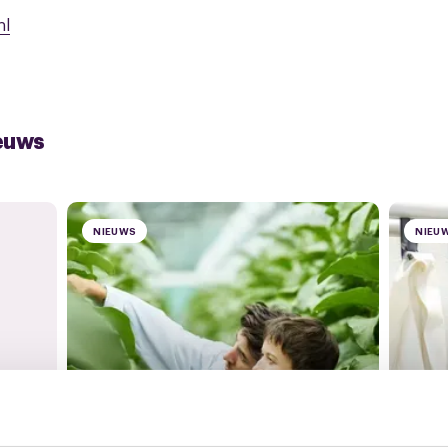
nl
euws
NIEUWS
NIEU