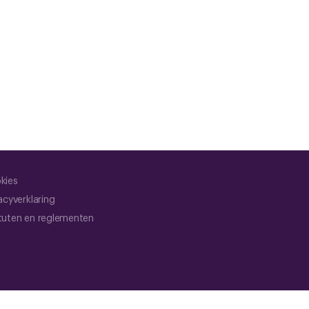
kies
acyverklaring
tuten en reglementen