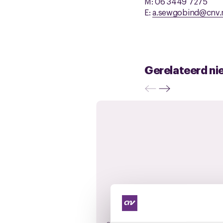
M: 06 3449 7275
E:
a.sewgobind@cnv.
Gerelateerd ni