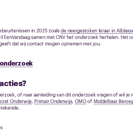
gebeurtenissen in 2025 zoals
de neergestoken leraar in Alblas
il EenVandaag samen met CNV het onderzoek herhalen. Het on
angeeft dat wij contact mogen opnemen met jou.
t onderzoek
eacties?
derzoek, of naar aanleiding van dit onderzoek vragen of wil je
ezet Onderwijs
,
Primair Onderwijs
,
OMO
of
Middelbaar Beroe
etekende.
js