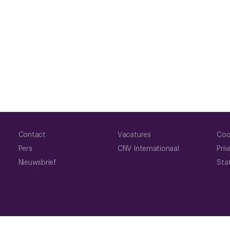
Contact
Vacatures
Coo
Pers
CNV Internationaal
Priv
Nieuwsbrief
Sta