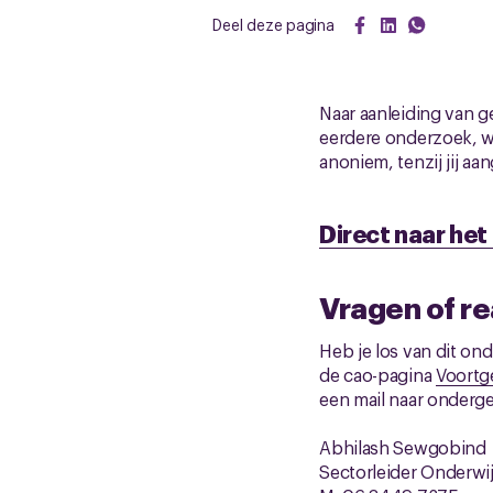
Deel deze pagina
Naar aanleiding van 
eerdere onderzoek, w
anoniem, tenzij jij a
Direct naar he
Vragen of r
Heb je los van dit on
de cao-pagina
Voortg
een mail naar onderg
Abhilash Sewgobind
Sectorleider Onderwi