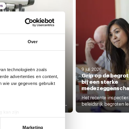
WS
Over
i 2026
9 juli 2026
van technologieën zoals
nnering – stem over het
Grip op de begrot
erde advertenties en content,
erhandelingsresultaat
bij een sterke
en wie uw gegevens gebruikt
 Wageningen Research
medezeggenscha
juli heb je een uitnodiging
Het recente inspectie
angen om te stemmen over het...
beleidsrijk begroten leg
g kan zijn
erprinting)
t
detailgedeelte
in. U kunt uw
Marketing