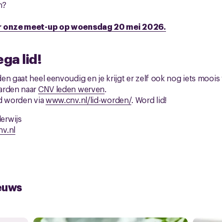
n?
or onze meet-up op woensdag 20 mei 2026.
ga lid!
en gaat heel eenvoudig en je krijgt er zelf ook nog iets moois
arden naar
CNV leden werven
.
id worden via
www.cnv.nl/lid-worden/
. Word lid!
erwijs
v.nl
euws