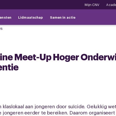
Mijn CNV
Acad
ensten
Lidmaatschap
Samen in actie
ws
line Meet-Up Hoger Onderwij
ntie
 klaslokaal aan jongeren door suïcide. Gelukkig we
 jongeren eerder te bereiken. Daarom organiseer