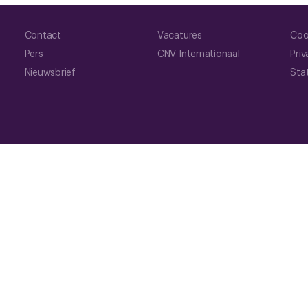
Contact
Vacatures
Coo
Pers
CNV Internationaal
Priv
Nieuwsbrief
Sta