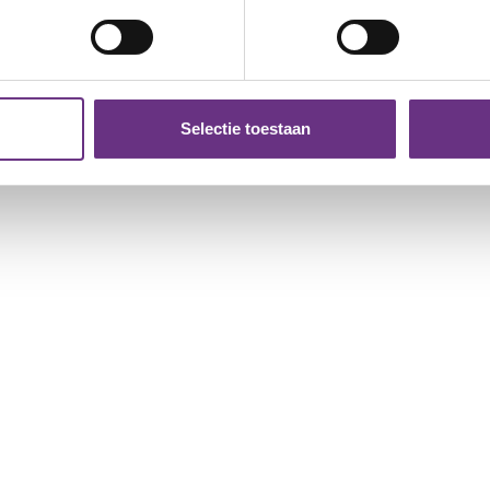
jzigen of intrekken in de Cookieverklaring.
ent en advertenties te personaliseren, om functies voor social
. Ook delen we informatie over uw gebruik van onze site met on
e. Deze partners kunnen deze gegevens combineren met andere i
Selectie toestaan
erzameld op basis van uw gebruik van hun services.
k moment wijzigen of intrekken via de
cookieverklaring
of door
inksonder op de pagina.