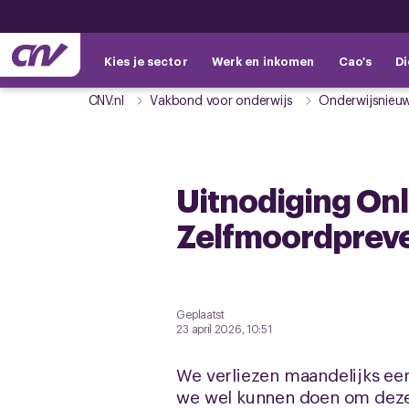
Kies je sector
Werk en inkomen
Cao's
Di
CNV.nl
Vakbond voor onderwijs
Onderwijsnieu
Uitnodiging On
Zelfmoordpreve
Geplaatst
23 april 2026, 10:51
We verliezen maandelijks een
we wel kunnen doen om deze