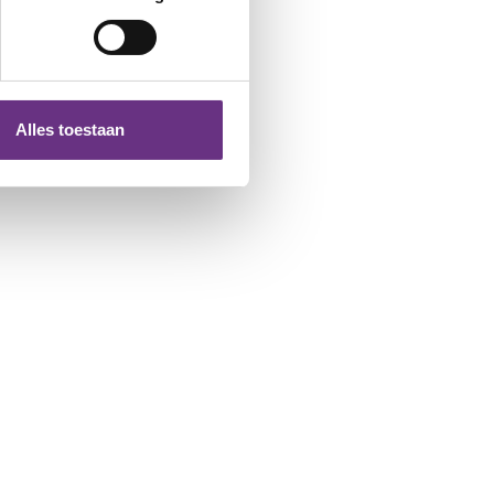
 media te bieden en om ons
ze partners voor social
nformatie die u aan ze heeft
Alles toestaan
 te klikken op het ronde