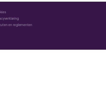
kies
acyverklaring
tuten en reglementen