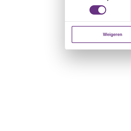
toestemming op elk moment wi
We gebruiken cookies om cont
websiteverkeer te analyseren
media, adverteren en analys
Weigeren
verstrekt of die ze hebben v
U kunt uw toestemming op el
cookie-instellingenicoontje l