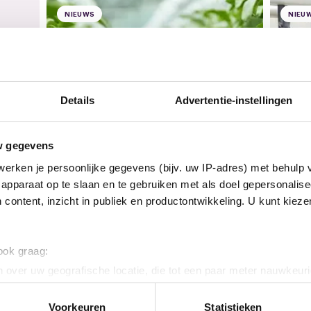
NIEUWS
NIEU
Details
Advertentie-instellingen
w gegevens
10 jul
erken je persoonlijke gegevens (bijv. uw IP-adres) met behulp 
Heri
17 juli 2026
apparaat op te slaan en te gebruiken met als doel gepersonalise
Nieuwe cao Wageningen
ond
 content, inzicht in publiek en productontwikkeling. U kunt kiez
Research is een feit
cao
weer
Goed nieuws: de nieuwe cao voor
Op 1 
Wageningen Research is definitief....
ontv
 ook graag:
 over uw geografische locatie, die tot een paar meter nauwkeuri
eren door het actief te scannen op specifieke eigenschappen (fing
onlijke gegevens worden verwerkt en stel uw voorkeuren in he
Voorkeuren
Statistieken