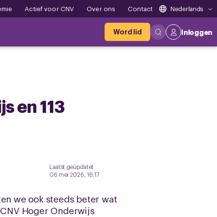
emie
Actief voor CNV
Over ons
Contact
Nederlands
Word lid
Inloggen
s en 113
Laatst geüpdatet
06 mei 2026, 16:17
ten we ook steeds beter wat
t CNV Hoger Onderwijs