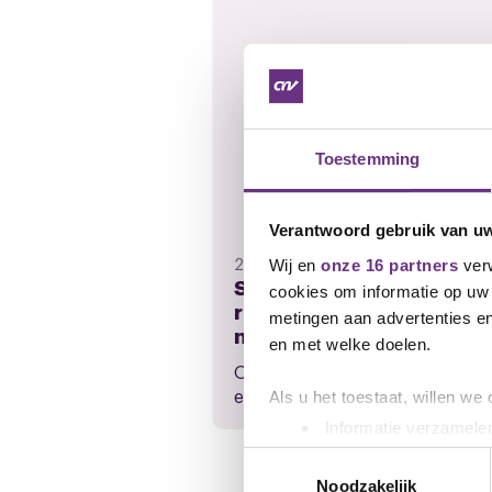
Toestemming
Verantwoord gebruik van u
21 juli 2026
Wij en
onze 16 partners
verw
Save the date:
cookies om informatie op uw 
regiobijeenkomst op 4
metingen aan advertenties en
november 2026
en met welke doelen.
Op 4 november 2026 wordt er 
een regiobijeenkomst in het...
Als u het toestaat, willen we
Informatie verzamelen
Uw apparaat identific
Toestemmingsselectie
Lees meer over hoe uw perso
Noodzakelijk