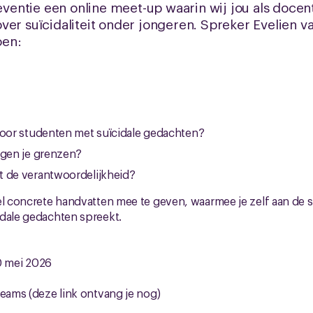
entie een online meet-up waarin wij jou als doce
ver suïcidaliteit onder jongeren. Spreker Evelien va
oen:
voor studenten met suïcidale gedachten?
ggen je grenzen?
t de verantwoordelijkheid?
el concrete handvatten mee te geven, waarmee je zelf aan de 
idale gedachten spreekt.
 mei 2026
Teams (deze link ontvang je nog)