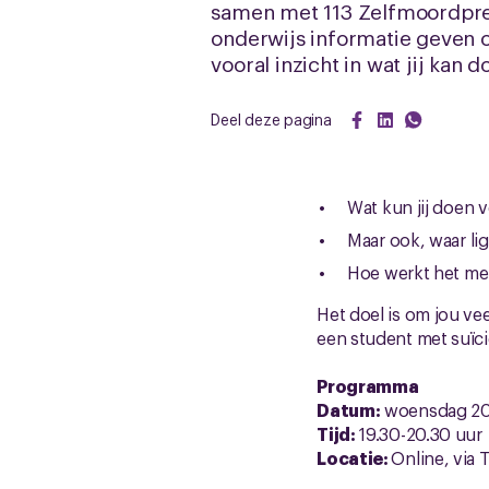
samen met 113 Zelfmoordprev
onderwijs informatie geven o
vooral inzicht in wat jij kan d
Deel deze pagina
Wat kun jij doen 
Maar ook, waar li
Hoe werkt het me
Het doel is om jou ve
een student met suïc
Programma
Datum:
woensdag 20
Tijd:
19.30-20.30 uur
Locatie:
Online, via 