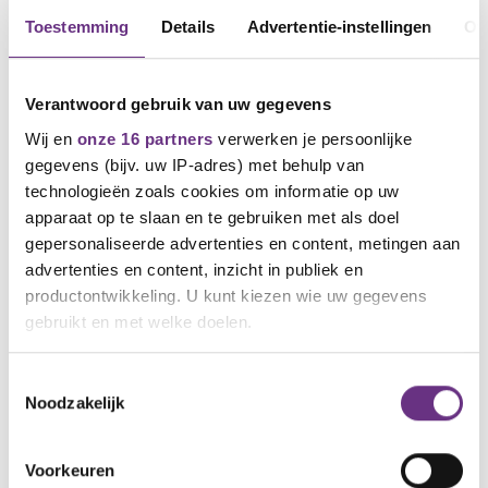
Toestemming
Details
Advertentie-instellingen
Ov
Verantwoord gebruik van uw gegevens
Wij en
onze 16 partners
verwerken je persoonlijke
gegevens (bijv. uw IP-adres) met behulp van
technologieën zoals cookies om informatie op uw
apparaat op te slaan en te gebruiken met als doel
23 juni 2026
gepersonaliseerde advertenties en content, metingen aan
Onderwijs heeft behoefte aan rust,
advertenties en content, inzicht in publiek en
niet aan Haagse haast
productontwikkeling. U kunt kiezen wie uw gegevens
Taaloffensief Tielen getuigt van politiek
gebruikt en met welke doelen.
ongeduld
Als u het toestaat, willen we ook graag:
Toestemmingsselectie
Noodzakelijk
Informatie verzamelen over uw geografische
NIEUWS
locatie, die tot een paar meter nauwkeurig kan zijn
Uw apparaat identificeren door het actief te
Voorkeuren
scannen op specifieke eigenschappen (fingerprinting)