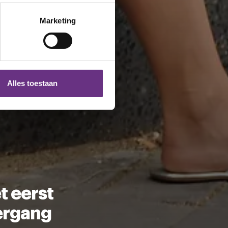
erprinting)
t
detailgedeelte
in. U kunt uw
Marketing
 media te bieden en om ons
ze partners voor social
nformatie die u aan ze heeft
Alles toestaan
 te klikken op het ronde
t eerst
ergang