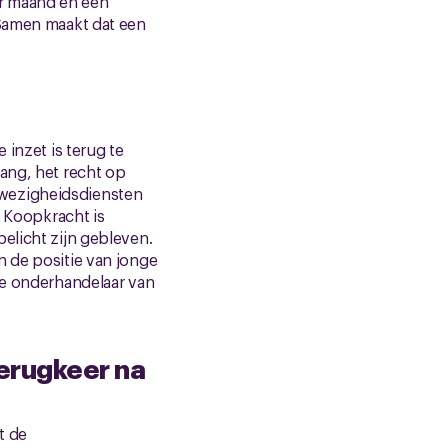
r maand en een
 Samen maakt dat een
 inzet is terug te
ang, het recht op
nwezigheidsdiensten
. Koopkracht is
elicht zijn gebleven.
n de positie van jonge
te onderhandelaar van
erugkeer na
t de