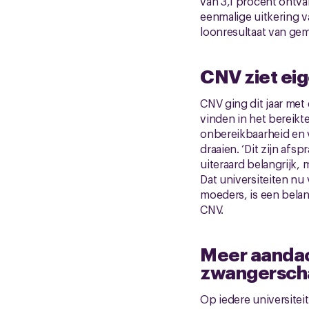
van 3,1 procent ontv
eenmalige uitkering v
loonresultaat van gem
CNV ziet eige
CNV ging dit jaar met 
vinden in het bereikt
onbereikbaarheid en 
draaien. ‘Dit zijn afs
uiteraard belangrijk,
Dat universiteiten nu
moeders, is een belan
CNV.
Meer aandac
zwangersch
Op iedere universite