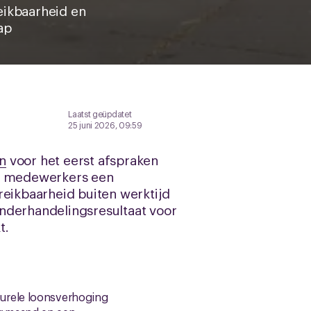
eikbaarheid en
ap
Laatst geüpdatet
25 juni 2026, 09:59
en
voor het eerst afspraken
en medewerkers een
reikbaarheid buiten werktijd
nderhandelingsresultaat voor
t.
ucturele loonsverhoging