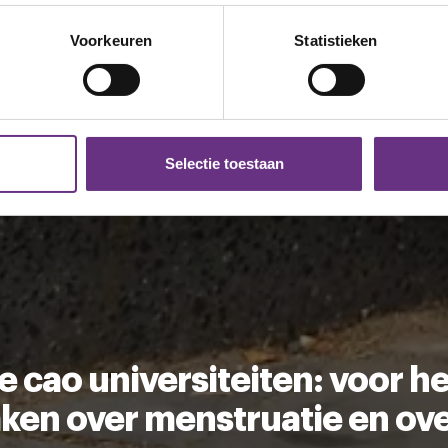
eren door het actief te scannen op specifieke eigenschappen (fing
onlijke gegevens worden verwerkt en stel uw voorkeuren in he
Voorkeuren
Statistieken
jzigen of intrekken in de Cookieverklaring.
ent en advertenties te personaliseren, om functies voor social
. Ook delen we informatie over uw gebruik van onze site met on
e. Deze partners kunnen deze gegevens combineren met andere i
Selectie toestaan
erzameld op basis van uw gebruik van hun services.
k moment wijzigen of intrekken via de
cookieverklaring
of door
inksonder op de pagina.
 cao universiteiten: voor he
aken over menstruatie en ov