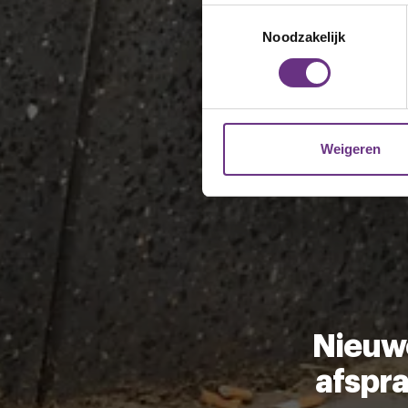
Uw apparaat identific
Toestemmingsselectie
Lees meer over hoe uw perso
Noodzakelijk
toestemming op elk moment wi
We gebruiken cookies om cont
websiteverkeer te analyseren
media, adverteren en analys
Weigeren
verstrekt of die ze hebben v
U kunt uw toestemming op el
cookie-instellingenicoontje l
Nieuwe
afspr