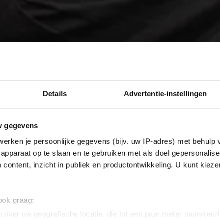
Details
Advertentie-instellingen
w gegevens
erken je persoonlijke gegevens (bijv. uw IP-adres) met behulp 
apparaat op te slaan en te gebruiken met als doel gepersonalise
 content, inzicht in publiek en productontwikkeling. U kunt kiez
 ook graag:
 over uw geografische locatie, die tot een paar meter nauwkeuri