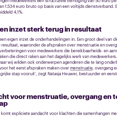
angen medewerkers een structurele verhoging van 50 euro pe
an 1.534 euro bruto op basis van een voltijds dienstverband.
iddeld 4,1%.
n inzet sterk terug in resultaat
een eigen inzet de onderhandelingen in. Een groot deel van die
e resultaat, waaronder de afspraken over menstruatie en overg
verbeteringen voor medewerkers die bereikbaarheids- en aa
praken die direct raken aan het dagelijks werk van medewerkers
 maar wij wilden ook onderwerpen agenderen die te lang onderb
 voor het eerst afspraken maken over
menstruatie
, overgang e
grijke stap vooruit’, zegt Natasja Heuwer, bestuurder en eers
ht voor menstruatie, overgang en t
ap
it komt expliciete aandacht voor klachten die samenhangen me