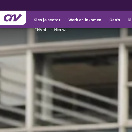
Kies je sector
Werk en inkomen
Cao's
Di
CNV.nl
Nieuws