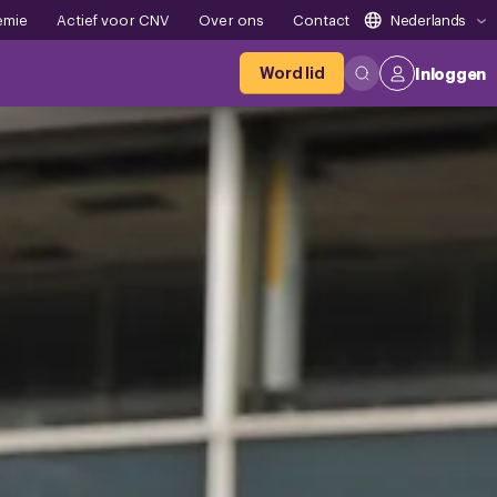
emie
Actief voor CNV
Over ons
Contact
Nederlands
Word lid
Inloggen