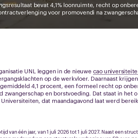
gsresultaat bevat 4,1% loonruimte, recht op onber
ontractverlenging voor promovendi na zwangersch
anisatie UNL leggen in de nieuwe
cao universiteit
vergangsklachten op de werkvloer. Daarnaast krijg
l gemiddeld 4,1 procent, een formeel recht op onbe
d zwangerschap en borstvoeding. Dat staat in het o
Universiteiten, dat maandagavond laat werd bereik
ijd van één jaar, van 1 juli 2026 tot 1 juli 2027. Naast een str