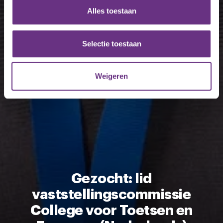
en om ons websiteverkeer te analyseren. Ook delen we
Alles toestaan
informatie over uw gebruik van onze site met onze
partners voor social media, adverteren en analyse. Deze
partners kunnen deze gegevens combineren met andere
Selectie toestaan
informatie die u aan ze heeft verstrekt of die ze hebben
verzameld op basis van uw gebruik van hun services.
Weigeren
U kunt uw toestemming op elk moment wijzigen of
intrekken via de
cookieverklaring
of door te klikken op
het ronde cookie-instellingenicoontje linksonder op de
pagina.
Gezocht: lid
vaststellingscommissie
College voor Toetsen en