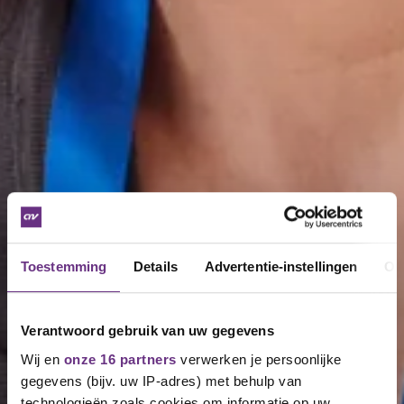
Toestemming
Details
Advertentie-instellingen
Ov
Verantwoord gebruik van uw gegevens
Wij en
onze 16 partners
verwerken je persoonlijke
gegevens (bijv. uw IP-adres) met behulp van
technologieën zoals cookies om informatie op uw