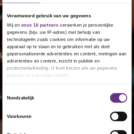
Verantwoord gebruik van uw gegevens
Wij en
onze 16 partners
verwerken je persoonlijke
gegevens (bijv. uw IP-adres) met behulp van
technologieën zoals cookies om informatie op uw
apparaat op te slaan en te gebruiken met als doel
gepersonaliseerde advertenties en content, metingen aan
advertenties en content, inzicht in publiek en
productontwikkeling. U kunt kiezen wie uw gegevens
gebruikt en met welke doelen.
Als u het toestaat, willen we ook graag:
Toestemmingsselectie
Noodzakelijk
Informatie verzamelen over uw geografische
locatie, die tot een paar meter nauwkeurig kan zijn
Uw apparaat identificeren door het actief te
Voorkeuren
scannen op specifieke eigenschappen (fingerprinting)
Lees meer over hoe uw persoonlijke gegevens worden