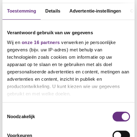
Toestemming
Details
Advertentie-instellingen
Ov
Verantwoord gebruik van uw gegevens
Wij en
onze 16 partners
verwerken je persoonlijke
gegevens (bijv. uw IP-adres) met behulp van
technologieën zoals cookies om informatie op uw
apparaat op te slaan en te gebruiken met als doel
gepersonaliseerde advertenties en content, metingen aan
31 maart 2025
CNV: looneis tot 6% voor nieuwe cao
advertenties en content, inzicht in publiek en
Netwerkbedrijven
productontwikkeling. U kunt kiezen wie uw gegevens
gebruikt en met welke doelen.
Salaris is voor de leden van CNV bij
Netwerkbedrijven het...
Als u het toestaat, willen we ook graag:
Toestemmingsselectie
Noodzakelijk
Informatie verzamelen over uw geografische
NIEUWS
locatie, die tot een paar meter nauwkeurig kan zijn
Uw apparaat identificeren door het actief te
Voorkeuren