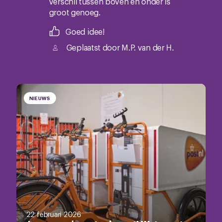
verschil tussen boven en onder is
groot genoeg.
Goed idee!
Geplaatst door
M.P. van der H.
NIEUWS
22 februari 2026