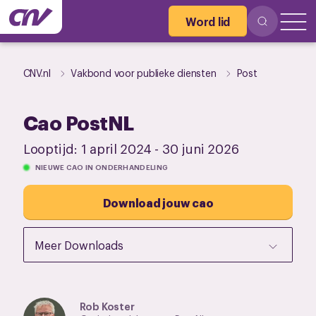
Word lid
CNV.nl
Vakbond voor publieke diensten
Post
Cao PostNL
Looptijd:
1 april 2024
-
30 juni 2026
NIEUWE CAO IN ONDERHANDELING
Download jouw cao
Meer Downloads
Rob Koster