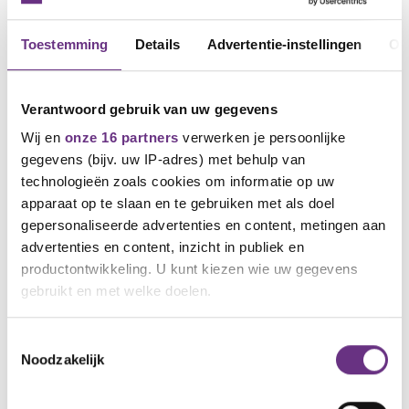
Toestemming
Details
Advertentie-instellingen
Ov
Verantwoord gebruik van uw gegevens
Wij en
onze 16 partners
verwerken je persoonlijke
gegevens (bijv. uw IP-adres) met behulp van
technologieën zoals cookies om informatie op uw
29 oktober 2024
apparaat op te slaan en te gebruiken met als doel
CNV-leden stemmen in met nieuwe cao
gepersonaliseerde advertenties en content, metingen aan
PostNL en cao Zaterdagbestellers
advertenties en content, inzicht in publiek en
De stemming over het
productontwikkeling. U kunt kiezen wie uw gegevens
onderhandelingsresultaat voor de nieuwe
gebruikt en met welke doelen.
cao...
Als u het toestaat, willen we ook graag:
Toestemmingsselectie
Noodzakelijk
Informatie verzamelen over uw geografische
locatie, die tot een paar meter nauwkeurig kan zijn
Uw apparaat identificeren door het actief te