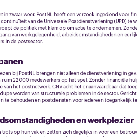
t in zwaar weer. PostNL heeft een verzoek ingediend voor fin
ontinuïteit van de Universele Postdienstverlening (UPD) te 
 roept de politiek met klem op om actie te ondernemen. Zonder
tgang van werkgelegenheid, arbeidsomstandigheden en eerlij
 in de postsector.
 banen
zen bij PostNL brengen niet alleen de dienstverlening in gev
 ruim 22.000 medewerkers op het spel. Zonder financiële hul
e van het postnetwerk. CNV acht het onaanvaardbaar dat toe
upe worden van structurele problemen in de sector. Gerichte
n te behouden en postdiensten voor iedereen toegankelijk t
dsomstandigheden en werkplezier
trots op hun vak en zetten zich dagelijks in voor een betrouw