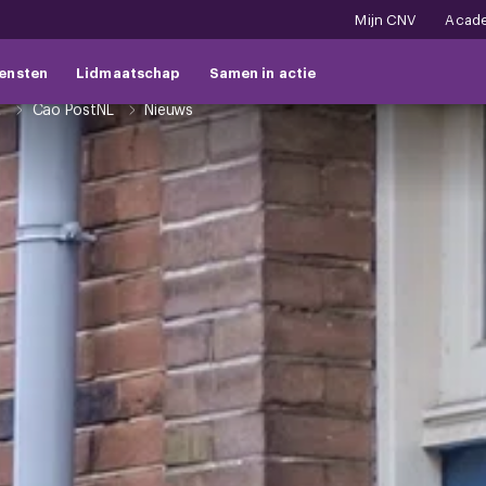
Mijn CNV
Acad
ensten
Lidmaatschap
Samen in actie
t
Cao PostNL
Nieuws