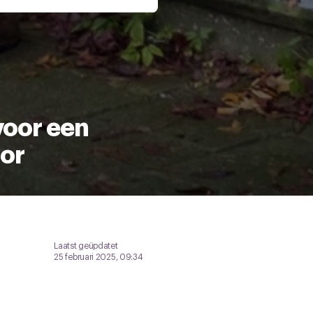
 te klikken op het ronde
voor een
tor
Laatst geüpdatet
25 februari 2025, 09:34