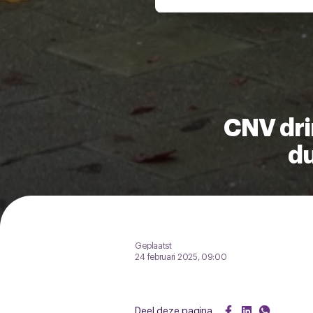
U kunt uw toestemming op el
cookie-instellingenicoontje l
CNV dri
du
Geplaatst
24 februari 2025, 09:00
Deel deze pagina