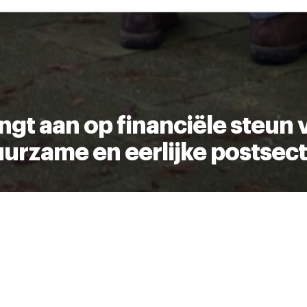
k moment wijzigen of intrekken via de
cookieverklaring
of door
inksonder op de pagina.
ngt aan op financiële steun 
urzame en eerlijke postsec