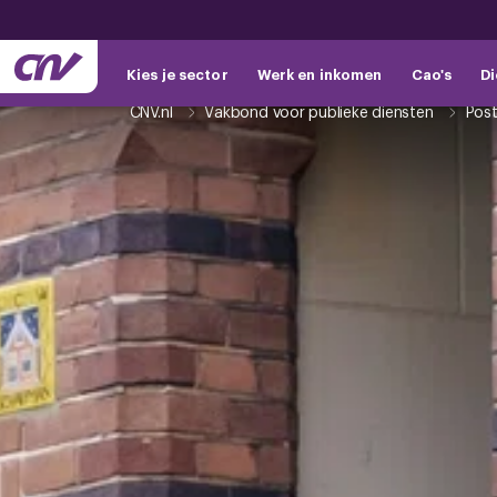
Kies je sector
Werk en inkomen
Cao's
Di
CNV.nl
Vakbond voor publieke diensten
Pos