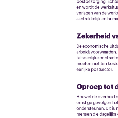
postbezorging. Echte
en wordt de werksitua
verlagen van de werk
aantrekkelijk en hum
Zekerheid v
De economische uitda
arbeidsvoorwaarden. 
fatsoenlijke contract
moeten niet ten kost
eerlijke postsector.
Oproep tot d
Hoewel de overheid n
ernstige gevolgen heb
ondersteunen. Dit is n
mensen die dagelijks 