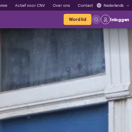
emie
Actief voor CNV
Over ons
Contact
Nederlands
Word lid
Inloggen