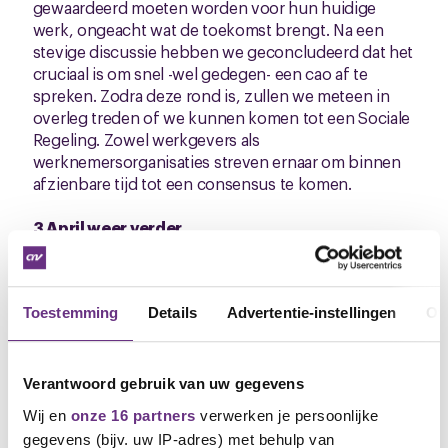
gewaardeerd moeten worden voor hun huidige
werk, ongeacht wat de toekomst brengt. Na een
stevige discussie hebben we geconcludeerd dat het
cruciaal is om snel -wel gedegen- een cao af te
spreken. Zodra deze rond is, zullen we meteen in
overleg treden of we kunnen komen tot een Sociale
Regeling. Zowel werkgevers als
werknemersorganisaties streven ernaar om binnen
afzienbare tijd tot een consensus te komen.
3 April weer verder....
10 april hadden we voor de volgende
onderhandelingsronde gepland. We hebben met
elkaar besloten dat we eerder samen moeten
komen, 3 april hebben we de volledige dag
Toestemming
Details
Advertentie-instellingen
Ov
vrijgemaakt om echt met elkaar de concrete
problemen te bespreken en de beoogde
oplossingen. De bonden hebben wel ideeën, die
Verantwoord gebruik van uw gegevens
zullen we zeker op tafel gaan leggen. Hopelijk gaat
Wij en
onze 16 partners
verwerken je persoonlijke
de boot dan varen en hebben we op korte termijn
gegevens (bijv. uw IP-adres) met behulp van
een mooie cao voor jullie!