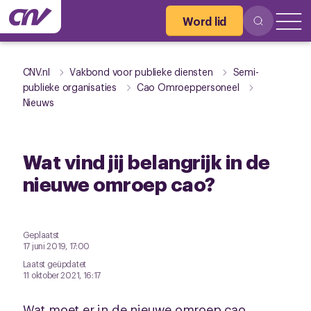
Word lid
CNV.nl
Vakbond voor publieke diensten
Semi-
publieke organisaties
Cao Omroeppersoneel
Nieuws
Wat vind jij belangrijk in de
nieuwe omroep cao?
Geplaatst
17 juni 2019, 17:00
Laatst geüpdatet
11 oktober 2021, 16:17
Wat moet er in de nieuwe omroep cao