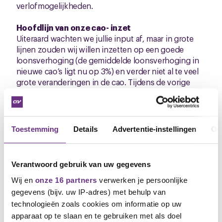
verlofmogelijkheden.
Hoofdlijn van onze cao- inzet
Uiteraard wachten we jullie input af, maar in grote
lijnen zouden wij willen inzetten op een goede
loonsverhoging (de gemiddelde loonsverhoging in
nieuwe cao’s ligt nu op 3%) en verder niet al te veel
grote veranderingen in de cao. Tijdens de vorige
onderhandelingen hebben we gemerkt dat de
budgetten zo krap waren, dat we voor alle
verbeteringen in de cao, op andere plekken
verslechteringen moesten accepteren. Op die
Toestemming
Details
Advertentie-instellingen
Ov
manier zit er dus weinig extra in voor de
medewerkers. Dat is geen goede basis voor overleg.
Hopelijk gaat het deze keer beter maar gezien de
Verantwoord gebruik van uw gegevens
aangekondigde wijzigingen is dat niet te
verwachten.
Wij en
onze 16 partners
verwerken je persoonlijke
gegevens (bijv. uw IP-adres) met behulp van
Verder hebben we een aantal werkgroepen aan het
technologieën zoals cookies om informatie op uw
werk gehad over onder andere een code voor
apparaat op te slaan en te gebruiken met als doel
zelfstandigen en de berekening van het uurloon in