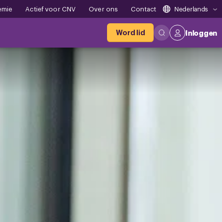
emie
Actief voor CNV
Over ons
Contact
Nederlands
Word lid
Inloggen