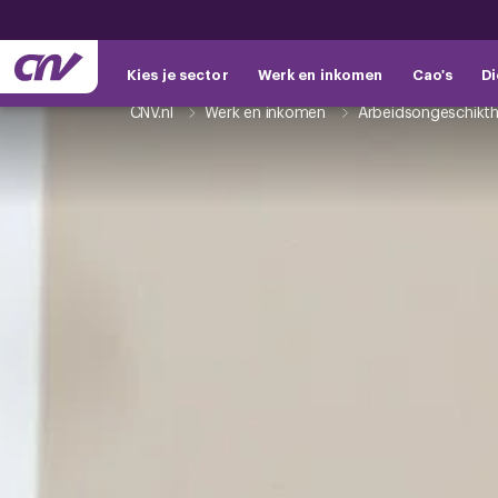
Kies je sector
Werk en inkomen
Cao's
Di
CNV.nl
Werk en inkomen
Arbeidsongeschikth