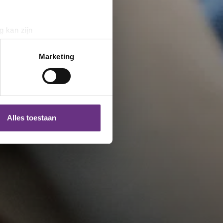
g kan zijn
erprinting)
t
detailgedeelte
in. U kunt uw
Marketing
 media te bieden en om ons
ze partners voor social
nformatie die u aan ze heeft
Alles toestaan
 te klikken op het ronde