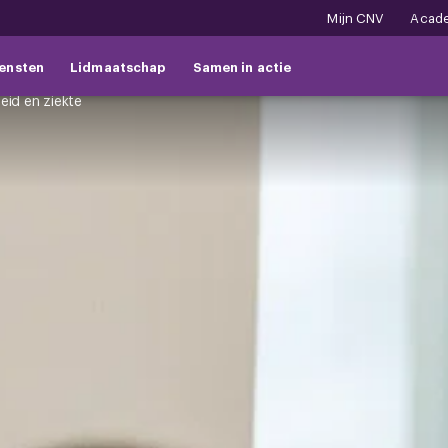
Mijn CNV
Acad
ensten
Lidmaatschap
Samen in actie
eid en ziekte