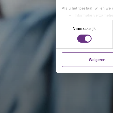
Als u het toestaat, willen we
Informatie verzamelen
Uw apparaat identific
Toestemmingsselectie
Lees meer over hoe uw perso
Noodzakelijk
toestemming op elk moment wi
We gebruiken cookies om cont
websiteverkeer te analyseren
media, adverteren en analys
Weigeren
verstrekt of die ze hebben v
U kunt uw toestemming op el
cookie-instellingenicoontje l