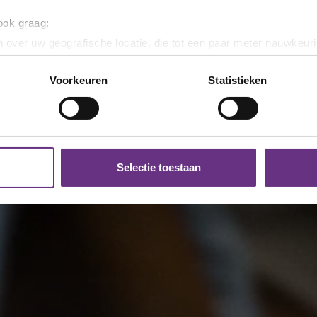
 ook graag:
 over uw geografische locatie, die tot een paar meter nauwkeuri
eren door het actief te scannen op specifieke eigenschappen (fing
onlijke gegevens worden verwerkt en stel uw voorkeuren in he
Voorkeuren
Statistieken
jzigen of intrekken in de Cookieverklaring.
ent en advertenties te personaliseren, om functies voor social
. Ook delen we informatie over uw gebruik van onze site met on
e. Deze partners kunnen deze gegevens combineren met andere i
Selectie toestaan
erzameld op basis van uw gebruik van hun services.
k moment wijzigen of intrekken via de
cookieverklaring
of door
inksonder op de pagina.