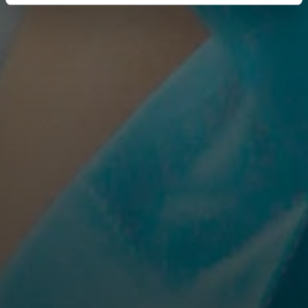
intrekken via de
cookieverklaring
of door te klikken op
het ronde cookie-instellingenicoontje linksonder op de
pagina.