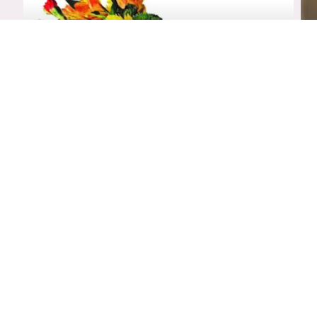
27 september 2023
Een terugvordering van UWV, wat nu?
Tot haar schrik heeft Samira volgens UWV een
te hoge uitkering...
Verder lezen
Burn-out