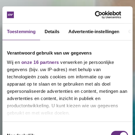
Toestemming
Details
Advertentie-instellingen
Ov
Verantwoord gebruik van uw gegevens
Wij en
onze 16 partners
verwerken je persoonlijke
gegevens (bijv. uw IP-adres) met behulp van
technologieën zoals cookies om informatie op uw
apparaat op te slaan en te gebruiken met als doel
gepersonaliseerde advertenties en content, metingen aan
advertenties en content, inzicht in publiek en
productontwikkeling. U kunt kiezen wie uw gegevens
gebruikt en met welke doelen.
Als u het toestaat, willen we ook graag:
Toestemmingsselectie