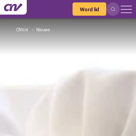
Word lid
CNV.nl
Nieuws