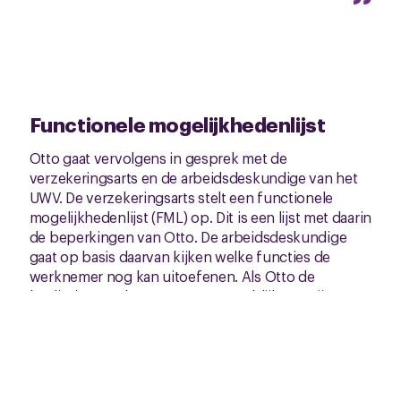
Functionele mogelijkhedenlijst
Otto gaat vervolgens in gesprek met de
verzekeringsarts en de arbeidsdeskundige van het
UWV. De verzekeringsarts stelt een functionele
mogelijkhedenlijst (FML) op. Dit is een lijst met daarin
de beperkingen van Otto. De arbeidsdeskundige
gaat op basis daarvan kijken welke functies de
werknemer nog kan uitoefenen. Als Otto de
beslissing van het UWV ontvangt, blijkt tot zijn
verbazing dat het UWV van mening is dat hij minder
dan 35 procent arbeidsongeschikt is. Dit betekent
dat hij niet in aanmerking komt voor een WIA-
uitkering. Reden voor Otto om contact op te nemen
met CNV Connectief. De jurist van de bond legt uit