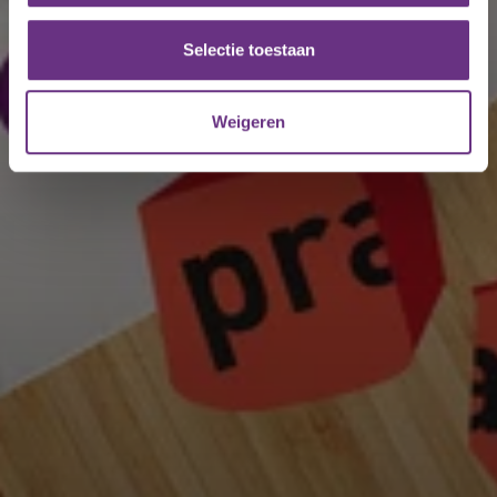
partners voor social media, adverteren en analyse. Deze
partners kunnen deze gegevens combineren met andere
Selectie toestaan
informatie die u aan ze heeft verstrekt of die ze hebben
verzameld op basis van uw gebruik van hun services.
Weigeren
U kunt uw toestemming op elk moment wijzigen of
intrekken via de
cookieverklaring
of door te klikken op
het ronde cookie-instellingenicoontje linksonder op de
pagina.