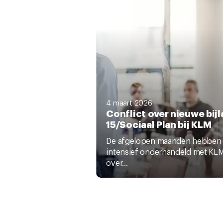
4 maart 2026
Conflict over nieuwe bij
15/Sociaal Plan bij KLM
De afgelopen maanden hebben
intensief onderhandeld met KL
over...