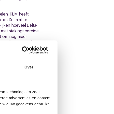
delen. KLM heeft
om Delta af te
kijken hoeveel Delta-
 met stakingsbereide
et om nog méér
waar wij mee te maken
 afspraken, maar KLM
et aan tafel komen en
Over
n rol in deze
van technologieën zoals
zelfs CNV daartoe
erde advertenties en content,
it een landelijke
toekomst van álle
en wie uw gegevens gebruikt