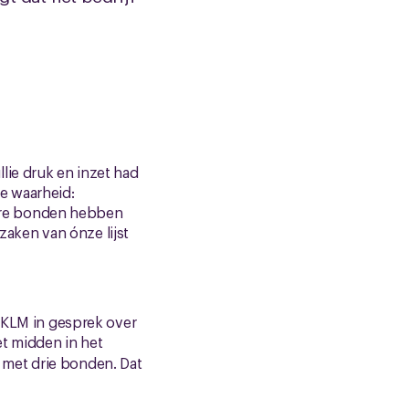
lie druk en inzet had
e waarheid:
ndere bonden hebben
aken van ónze lijst
t KLM in gesprek over
et midden in het
 met drie bonden. Dat