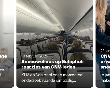
23 ja
lage
CNV
18 februari 2026
Sneeuwchaos op Schiphol:
erva
reacties van CNV-leden
sne
 we
M
KLM en Schiphol doen momenteel
In ja
onderzoek naar de rampzalig...
make