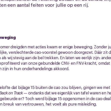
 een aantal feiten voor jullie op een rij.
beweging
zomer dreigden met acties kwam er enige beweging. Zonder jul
jke, verslechterde cao-voorstel gewoon doorgezet. Dáár zit d
als wij stevig aan de bel trekken. En laten we eerlijk zijn: a
profiteerd van onze gebundelde CNV- en FNV-kracht, omdat z
n zijn in hun onderhandelings akkoord.
elofte dat bijlage 15 buiten de cao zou blijven, gingen we me
Back on Track
— ondanks dat we eigenlijk van tafel waren en h
gebeurde er? Toch werd bijlage 15 opgenomen in de cao-deal
een breuk van vertrouwen, het voelt als pure misleiding.