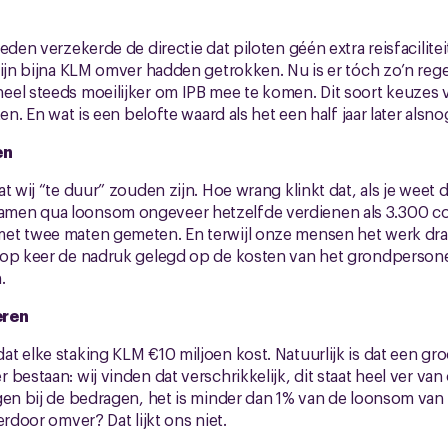
eden verzekerde de directie dat piloten géén extra reisfacilit
zijn bijna KLM omver hadden getrokken. Nu is er tóch zo’n reg
el steeds moeilijker om IPB mee te komen. Dit soort keuzes v
ten. En wat is een belofte waard als het een half jaar later al
en
t wij “te duur” zouden zijn. Hoe wrang klinkt dat, als je weet 
en qua loonsom ongeveer hetzelfde verdienen als 3.300 coll
et twee maten gemeten. En terwijl onze mensen het werk dr
op keer de nadruk gelegd op de kosten van het grondpersonee
.
eren
t elke staking KLM €10 miljoen kost. Natuurlijk is dat een gro
bestaan: wij vinden dat verschrikkelijk, dit staat heel ver va
gen bij de bedragen, het is minder dan 1% van de loonsom van d
erdoor omver? Dat lijkt ons niet.