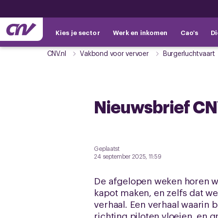
Kies je sector
Werk en inkomen
Cao's
Di
CNV.nl
Vakbond voor vervoer
Burgerluchtvaart
Nieuwsbrief CN
Geplaatst
24 september 2025, 11:59
De afgelopen weken horen we
kapot maken, en zelfs dat we
verhaal. Een verhaal waarin b
richting piloten vloeien, en 