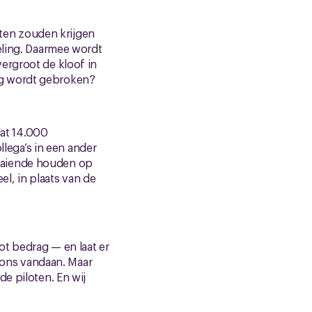
eiten zouden krijgen
eling. Daarmee wordt
ergroot de kloof in
snog wordt gebroken?
dat 14.000
ega’s in een ander
aaiende houden op
l, in plaats van de
ot bedrag — en laat er
n ons vandaan. Maar
e piloten. En wij