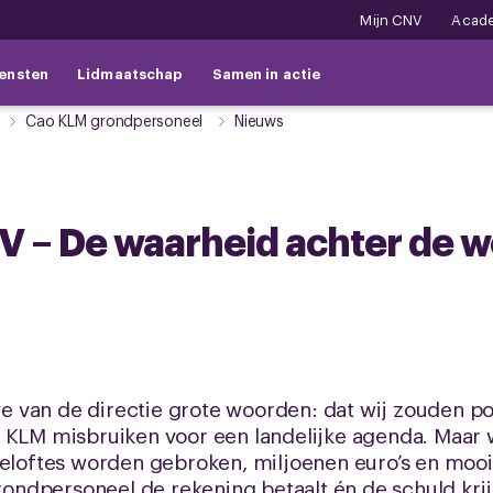
Mijn CNV
Acad
ensten
Lidmaatschap
Samen in actie
Cao KLM grondpersoneel
Nieuws
V – De waarheid achter de 
 van de directie grote woorden: dat wij zouden po
 KLM misbruiken voor een landelijke agenda. Maar w
eloftes worden gebroken, miljoenen euro’s en mooie 
grondpersoneel de rekening betaalt én de schuld krij