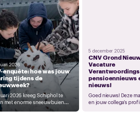
5 december 2025
CNV Grond Nieuws
Vacature
nuari 2026
-enquête: hoe was jouw
Verantwoordings
ring tijdens de
pensioennieuws 
euwweek?
nieuws!
nuari 2026 kreeg Schiphol te
Goed nieuws! Deze maa
n met enorme sneeuwbuien....
en jouw collega’s profi