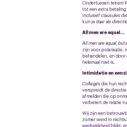
Ondertussen tekent KL
tot een extra betaling
inclusief clausules d
kun je daar als direc
All men are equal…
All men are equal, but
zijn voor polarisatie,
behandelen, en door o
helemaal niet is.
Intimidatie en eenz
Collega’s die hun rec
verspreidt de directi
afmelden die op onmog
verbetert de relatie
Wij zijn een betrouwb
zomer werd in rechtsz
werkelijkheid blijkt: e