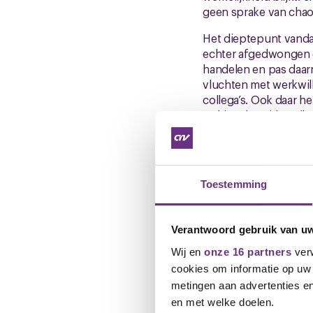
geen sprake van chao
Het dieptepunt vandaa
echter afgedwongen d
handelen en pas daarna
vluchten met werkwil
collega’s. Ook daar 
stakingsbereide colle
hebben.
We hebben hierover e
neemt die met een kor
Toestemming
dat de deur altijd ope
vervelende situatie.
Waarom CNV staak
Verantwoord gebruik van u
Wij en
onze 16 partners
verw
Wij zijn geen vakbond 
cookies om informatie op uw 
besluit, dan is er éch
agenda, maar uit nood
metingen aan advertenties en
KLM’ers.
en met welke doelen.