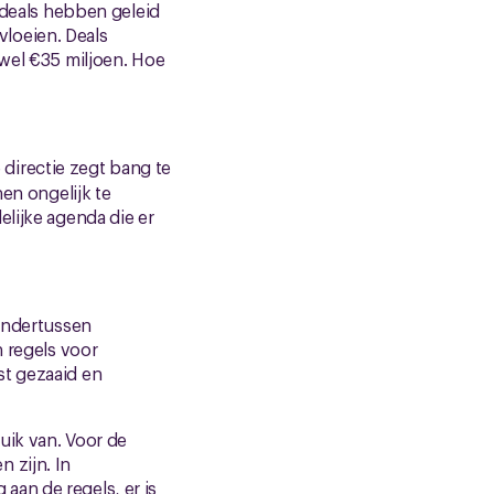
2 deals hebben geleid
 vloeien. Deals
 wel €35 miljoen. Hoe
 directie zegt bang te
nen ongelijk te
elijke agenda die er
 Ondertussen
n regels voor
st gezaaid en
uik van. Voor de
 zijn. In
 aan de regels, er is