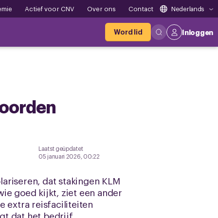
emie
Actief voor CNV
Over ons
Contact
Nederlands
Word lid
Inloggen
woorden
Laatst geüpdatet
05 januari 2026, 00:22
lariseren, dat stakingen KLM
ie goed kijkt, ziet een ander
extra reisfaciliteiten
gt dat het bedrijf