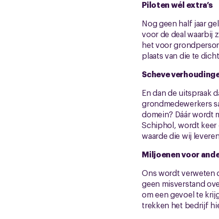
Piloten wél extra’s
Nog geen half jaar gel
voor de deal waarbij 
het voor grondpersone
plaats van die te dich
Scheve verhouding
En dan de uitspraak da
grondmedewerkers sam
domein? Dáár wordt m
Schiphol, wordt keer 
waarde die wij leveren
Miljoenen voor and
Ons wordt verweten da
geen misverstand over 
om een gevoel te krij
trekken het bedrijf hi