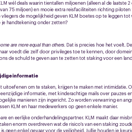
M wél deals waarin tientallen miljoenen (alleen al de laatste 
 van 75 miljoen) en mooie extra reisfaciliteiten richting piloten
ie vliegers de mogelijkheid geven KLM boetes op te leggen tot
tie je handtekening onder zetten?
 some are more equal than others.
Dat is precies hoe het voelt. De
 maar voedt die zelf door privileges toe te kennen, door domei
ns de schuld te geven aan te zetten tot staking voor een land
ijdige informatie
ht uitoefenen om te staken, krijgen te maken met intimidatie.
e eenzijdige informatie, met kinderachtige mails over pauzes e
elijke manieren zijn ingericht. Zo worden verwarring en ang
 tussen KLM en haar medewerkers op geen enkele manier.
are en eerlijke onderhandelingspartner. KLM maakt daar misbr
aken enorm overdreven wat de risico’s van een staking zouden
r is geen enkel gevaar voor de veiligheid. Jullie houden je keurig