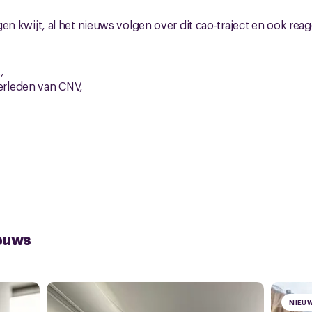
ragen kwijt, al het nieuws volgen over dit cao-traject en ook rea
,
rleden van CNV,
 Amallah
r CNV
euws
NIEU