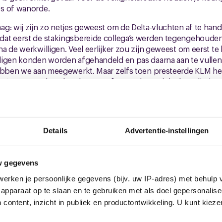
s of wanorde.
g: wij zijn zo netjes geweest om de Delta-vluchten af te han
at eerst de stakingsbereide collega’s werden tegengehouden 
 de werkwilligen. Veel eerlijker zou zijn geweest om eerst te 
ligen konden worden afgehandeld en pas daarna aan te vullen
hebben we aan meegewerkt. Maar zelfs toen presteerde KLM h
ga’s tegen te houden dan was afgesproken. Dit is de realiteit 
en hartig woordje met KLM gewisseld. Wij houden ons aan de
reltje zout. En als je dan een grote mond hebt over dat wij ni
Details
Advertentie-instellingen
nstaat… kijk dan eerst in de spiegel en wees eerlijk over je eige
t
w gegevens
erken je persoonlijke gegevens (bijv. uw IP-adres) met behulp 
die lichtzinnig naar een staking grijpt. Integendeel. Maar als 
apparaat op te slaan en te gebruiken met als doel gepersonalise
t iets fundamenteel scheef. Wij staken niet uit gemak, niet vanu
zaak. Omdat het gaat om gelijkwaardigheid, eerlijkheid en de 
 content, inzicht in publiek en productontwikkeling. U kunt kiez