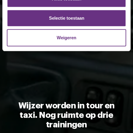
informatie over uw gebruik van onze site met onze
partners voor social media, adverteren en analyse. Deze
partners kunnen deze gegevens combineren met andere
Selectie toestaan
informatie die u aan ze heeft verstrekt of die ze hebben
verzameld op basis van uw gebruik van hun services.
Weigeren
U kunt uw toestemming op elk moment wijzigen of
intrekken via de
cookieverklaring
of door te klikken op
het ronde cookie-instellingenicoontje linksonder op de
pagina.
Wijzer worden in tour en
taxi. Nog ruimte op drie
trainingen