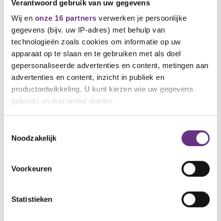
Verantwoord gebruik van uw gegevens
Walter Beekman en Frank Bos
Wij en
onze 16 partners
verwerken je persoonlijke
Amstelveen AML:
gegevens (bijv. uw IP-adres) met behulp van
technologieën zoals cookies om informatie op uw
Armand Nasibdar en Kevin Naeff
apparaat op te slaan en te gebruiken met als doel
gepersonaliseerde advertenties en content, metingen aan
Haarlem AML:
advertenties en content, inzicht in publiek en
productontwikkeling. U kunt kiezen wie uw gegevens
Leo Picavet
gebruikt en met welke doelen.
Vragen en/of opmerkingen?
Als u het toestaat, willen we ook graag:
Neem contact op met ondergetekende.
Toestemmingsselectie
Noodzakelijk
Informatie verzamelen over uw geografische
Marten Jukema
locatie, die tot een paar meter nauwkeurig kan zijn
CNV Vakbondsbestuurder
Uw apparaat identificeren door het actief te
m.jukema@cnv.nl
Voorkeuren
scannen op specifieke eigenschappen (fingerprinting)
06-13204112
Lees meer over hoe uw persoonlijke gegevens worden
Statistieken
verwerkt en stel uw voorkeuren in het
detailgedeelte
in.
U kunt uw toestemming op elk moment wijzigen of