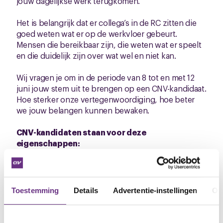
jouw dagelijkse werk terugkomen.
Het is belangrijk dat er collega’s in de RC zitten die
goed weten wat er op de werkvloer gebeurt.
Mensen die bereikbaar zijn, die weten wat er speelt
en die duidelijk zijn over wat wel en niet kan.
Wij vragen je om in de periode van 8 tot en met 12
juni jouw stem uit te brengen op een CNV-kandidaat.
Hoe sterker onze vertegenwoordiging, hoe beter
we jouw belangen kunnen bewaken.
CNV-kandidaten staan voor deze
eigenschappen:
• luisteren naar collega’s
• snel schakelen wanneer er iets speelt
• problemen oppakken in plaats van doorschuiven
Toestemming
Details
Advertentie-instellingen
Ov
CNV Kandidaten:
Haarlem IJmond: