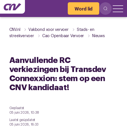
Word lid
CNV.nl
Vakbond voor vervoer
Stads- en
streekvervoer
Cao Openbaar Vervoer
Nieuws
Aanvullende RC
verkiezingen bij Transdev
Connexxion: stem op een
CNV kandidaat!
Geplaatst
05 juni 2026, 10:38
Laatst geüpdatet
05 juni 2026, 16:33