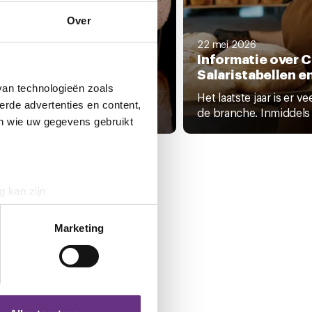
i 2026
Over
ête: wat wil jij in de
uwe cao Ambachtelijke
22 mei 2026
kerijen?
Informatie over C
Salaristabellen e
ao voor werknemers in de
van technologieën zoals
htelijke Bakkerijen loopt af
Het laatste jaar is er v
erde advertenties en content,
de branche. Inmiddels z
en wie uw gegevens gebruikt
g kan zijn
erprinting)
t
detailgedeelte
in. U kunt uw
Marketing
 media te bieden en om ons
ze partners voor social
nformatie die u aan ze heeft