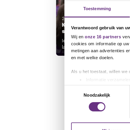
Toestemming
22 juni 2026
Kom in actie voor jouw
Verantwoord gebruik van u
sociale zekerheid!
Wij en
onze 16 partners
verw
Iedereen kan werkloos worden 
cookies om informatie op uw 
langdurig ziek raken. Dan is het..
metingen aan advertenties en
en met welke doelen.
Als u het toestaat, willen we
Informatie verzamelen
Uw apparaat identific
Toestemmingsselectie
Lees meer over hoe uw perso
Noodzakelijk
toestemming op elk moment wi
We gebruiken cookies om cont
websiteverkeer te analyseren
media, adverteren en analys