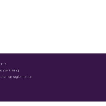
kies
acyverklaring
tuten en reglementen