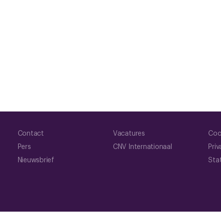
Contact
Vacatures
Coo
Pers
CNV Internationaal
Priv
Nieuwsbrief
Sta