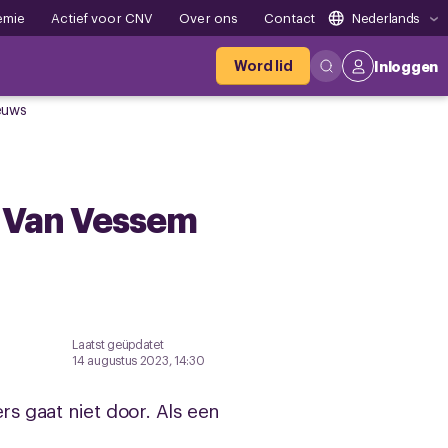
emie
Actief voor CNV
Over ons
Contact
Nederlands
Word lid
Inloggen
euws
s Van Vessem
Laatst geüpdatet
14 augustus 2023, 14:30
s gaat niet door. Als een