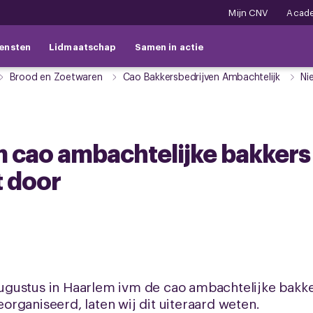
Mijn CNV
Acad
ensten
Lidmaatschap
Samen in actie
Brood en Zoetwaren
Cao Bakkersbedrijven Ambachtelijk
Ni
m cao ambachtelijke bakker
t door
gustus in Haarlem ivm de cao ambachtelijke bakker
rganiseerd, laten wij dit uiteraard weten.