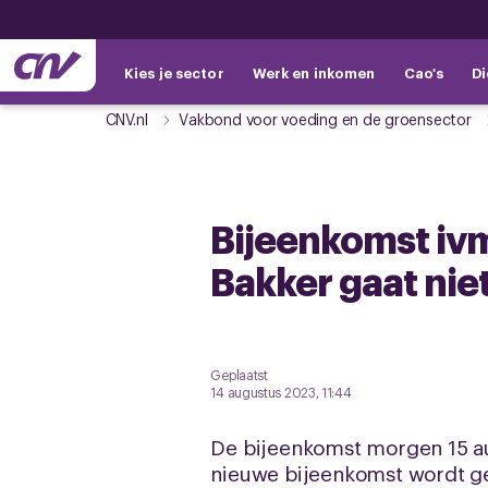
Kies je sector
Werk en inkomen
Cao's
Di
CNV.nl
Vakbond voor voeding en de groensector
Bijeenkomst iv
Bakker gaat nie
Geplaatst
14 augustus 2023, 11:44
De bijeenkomst morgen 15 au
nieuwe bijeenkomst wordt geo