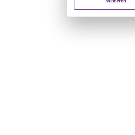
Weigeren
verstrekt of die ze hebben v
U kunt uw toestemming op el
cookie-instellingenicoontje l