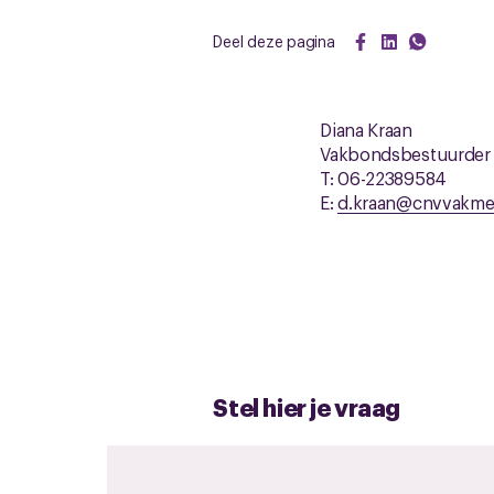
Deel deze pagina
Diana Kraan
Vakbondsbestuurder
T: 06-22389584
E:
d.kraan@cnvvakme
Stel hier je vraag