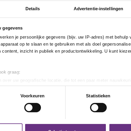
2 jun
Details
Advertentie-instellingen
Enqu
19 juni 2026
Meerderheid ambachtelijke
nie
bakkersleden: halfjaar
Bak
w gegevens
urenmodel werkt niet
De c
erken je persoonlijke gegevens (bijv. uw IP-adres) met behulp 
of
Leden werkzaam in de ambachtelijke
Ambac
apparaat op te slaan en te gebruiken met als doel gepersonalise
.
bakkerij hadden tot 10 juni de...
op...
 content, inzicht in publiek en productontwikkeling. U kunt kiez
 ook graag:
 over uw geografische locatie, die tot een paar meter nauwkeuri
eren door het actief te scannen op specifieke eigenschappen (fing
onlijke gegevens worden verwerkt en stel uw voorkeuren in he
Voorkeuren
Statistieken
jzigen of intrekken in de Cookieverklaring.
ent en advertenties te personaliseren, om functies voor social
. Ook delen we informatie over uw gebruik van onze site met on
e. Deze partners kunnen deze gegevens combineren met andere i