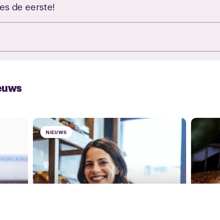
es de eerste!
euws
NIEUWS