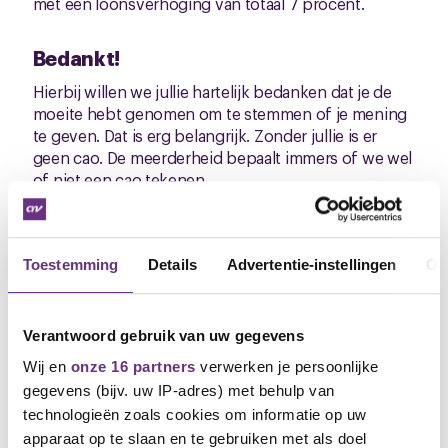
met een loonsverhoging van totaal 7 procent.
Bedankt!
Hierbij willen we jullie hartelijk bedanken dat je de
moeite hebt genomen om te stemmen of je mening
te geven. Dat is erg belangrijk. Zonder jullie is er
geen cao. De meerderheid bepaalt immers of we wel
of niet een cao tekenen.
Hier neem ik ook even de gelegenheid waar om mijn
collega Evert Jan vd Mheen te bedanken voor zijn
jarenlange inzet voor de bakkers. En onze dank gaat
Toestemming
Details
Advertentie-instellingen
Ov
ook naar Ronald Zwanenberg, ons kaderlid van
Bakkerij Van Maanen, die namens de leden aanwezig
is geweest bij alle cao-onderhandelingen.
Verantwoord gebruik van uw gegevens
Heb jij ook interesse om je meer met jouw
Wij en
onze 16 partners
verwerken je persoonlijke
arbeidsvoorwaarden te bemoeien? Stuur me een
gegevens (bijv. uw IP-adres) met behulp van
mail!
technologieën zoals cookies om informatie op uw
apparaat op te slaan en te gebruiken met als doel
De CNV Whatsappgroep over de cao blijft gewoon