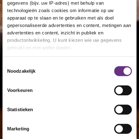
gegevens (bijv. uw IP-adres) met behulp van
technologieën zoals cookies om informatie op uw
apparaat op te slaan en te gebruiken met als doel
gepersonaliseerde advertenties en content, metingen aan
advertenties en content, inzicht in publiek en
productontwikkeling. U kunt kiezen wie uw gegevens
gebruikt en met welke doelen.
Als u het toestaat, willen we ook graag:
Toestemmingsselectie
Noodzakelijk
Informatie verzamelen over uw geografische
locatie, die tot een paar meter nauwkeurig kan zijn
Uw apparaat identificeren door het actief te
Voorkeuren
scannen op specifieke eigenschappen (fingerprinting)
Lees meer over hoe uw persoonlijke gegevens worden
Statistieken
verwerkt en stel uw voorkeuren in het
detailgedeelte
in.
U kunt uw toestemming op elk moment wijzigen of
intrekken in de Cookieverklaring.
Marketing