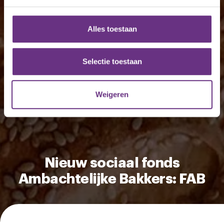
We gebruiken cookies om content en advertenties te
personaliseren, om functies voor social media te bieden
en om ons websiteverkeer te analyseren. Ook delen we
Alles toestaan
informatie over uw gebruik van onze site met onze
partners voor social media, adverteren en analyse. Deze
partners kunnen deze gegevens combineren met andere
Selectie toestaan
informatie die u aan ze heeft verstrekt of die ze hebben
verzameld op basis van uw gebruik van hun services.
Weigeren
U kunt uw toestemming op elk moment wijzigen of
intrekken via de
cookieverklaring
of door te klikken op
het ronde cookie-instellingenicoontje linksonder op de
pagina.
Nieuw sociaal fonds
Ambachtelijke Bakkers: FAB