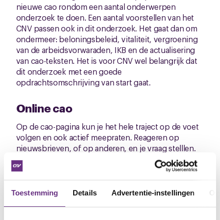
nieuwe cao rondom een aantal onderwerpen
onderzoek te doen. Een aantal voorstellen van het
CNV passen ook in dit onderzoek. Het gaat dan om
ondermeer: beloningsbeleid, vitaliteit, vergroening
van de arbeidsvorwaraden, IKB en de actualisering
van cao-teksten. Het is voor CNV wel belangrijk dat
dit onderzoek met een goede
opdrachtsomschrijving van start gaat.
Online cao
Op de cao-pagina kun je het hele traject op de voet
volgen en ook actief meepraten. Reageren op
nieuwsbrieven, of op anderen, en je vraag stelllen.
Het laatste nieuws over de onderhandelingen
ontvang jij ook per mail maar kun je hier altijd vinden.
Ga naar de
cao-pagina
.
Ontvang je deze
nieuwsbrief per post, ga dan
Toestemming
Details
Advertentie-instellingen
Ov
naar
www.cnvvakmensen.nl
en ga vervolgens naar
het kopje cao en tik in het zoekveld NAK in.