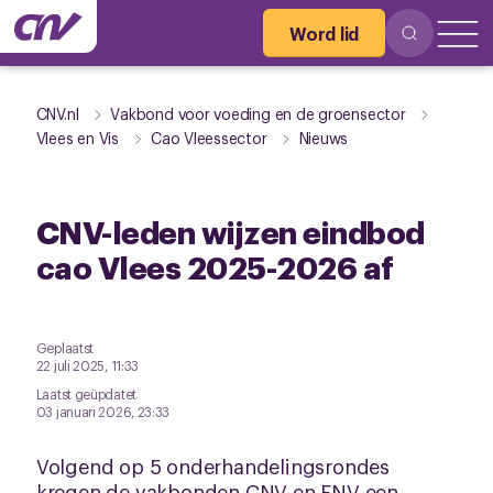
Word lid
CNV.nl
Vakbond voor voeding en de groensector
Vlees en Vis
Cao Vleessector
Nieuws
CNV-leden wijzen eindbod
cao Vlees 2025-2026 af
Geplaatst
22 juli 2025, 11:33
Laatst geüpdatet
03 januari 2026, 23:33
Volgend op 5 onderhandelingsrondes
kregen de vakbonden CNV en FNV een