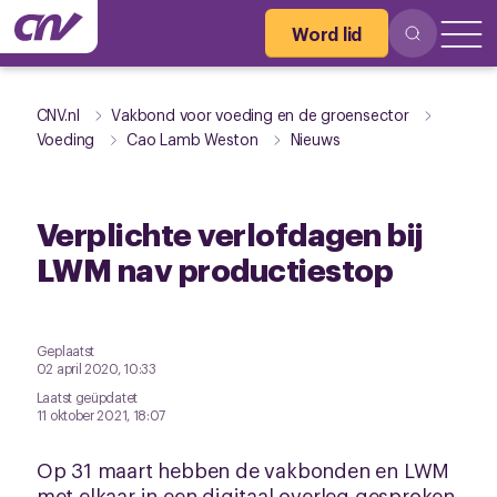
Word lid
CNV.nl
Vakbond voor voeding en de groensector
Voeding
Cao Lamb Weston
Nieuws
Verplichte verlofdagen bij
LWM nav productiestop
Geplaatst
02 april 2020, 10:33
Laatst geüpdatet
11 oktober 2021, 18:07
Op 31 maart hebben de vakbonden en LWM
met elkaar in een digitaal overleg gesproken