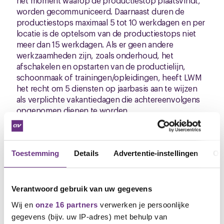
het moment waarop de productiestop plaatsvindt,
worden gecommuniceerd. Daarnaast duren de
productiestops maximaal 5 tot 10 werkdagen en per
locatie is de optelsom van de productiestops niet
meer dan 15 werkdagen. Als er geen andere
werkzaamheden zijn, zoals onderhoud, het
afschakelen en opstarten van de productielijn,
schoonmaak of trainingen/opleidingen, heeft LWM
het recht om 5 diensten op jaarbasis aan te wijzen
als verplichte vakantiedagen die achtereenvolgens
opgenomen dienen te worden.
De geplande productiestop in de zomer is inmiddels
geannuleerd, omdat LWM verwacht dat de
productie dan weer opgeschaald en een inhaalslag
Toestemming
Details
Advertentie-instellingen
Ov
gemaakt kan worden voor de productie die LWM nu
mist. Omdat nagenoeg alle productielijnen nu
noodgedwongen stilliggen door de Coronacrisis,
Verantwoord gebruik van uw gegevens
hebben de vakbonden en LWM afgesproken dat
Wij en
onze 16 partners
verwerken je persoonlijke
LWM de 5 verplichte vakantiedagen nu ook kan
gegevens (bijv. uw IP-adres) met behulp van
aanwijzen voor deze situatie. LWM had al het recht