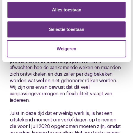
personaliseren, om functies voor social media te bieden
en om ons websiteverkeer te analyseren. Ook delen we
Verlofsaldi
Alles toestaan
LWM heeft een memo gecommuniceerd over
informatie over uw gebruik van onze site met onze
goedgekeurde verlofdagen die door medewerkers
partners voor social media, adverteren en analyse. Deze
weer ingetrokken worden, omdat bijvoorbeeld de
partners kunnen deze gegevens combineren met andere
Selectie toestaan
geplande vakantie naar het buitenland niet door kan
informatie die u aan ze heeft verstrekt of die ze hebben
gaan door de Coronacrisis. LWM heeft aangegeven
verzameld op basis van uw gebruik van hun services.
dat de wensen van de medewerkers zo veel als
Weigeren
mogelijk gehonoreerd worden, mits dit geen
U kunt uw toestemming op elk moment wijzigen of
problemen in de bezetting oplevert. Het is
intrekken via de
cookieverklaring
of door te klikken op
afwachten hoe de aankomende weken en maanden
het ronde cookie-instellingenicoontje linksonder op de
zich ontwikkelen en dus zal er per dag bekeken
pagina.
worden wat wel en niet gehonoreerd kan worden.
Wij zijn ons ervan bewust dat dit veel
aanpassingsvermogen en flexibiliteit vraagt van
iedereen.
Juist in deze tijd dat er weinig werk is, is het een
uitstekend moment om verlofdagen op te nemen
die voor 1 juli 2020 opgenomen moeten zijn, omdat
ze anders komen te vervallen. Het zou toch jammer