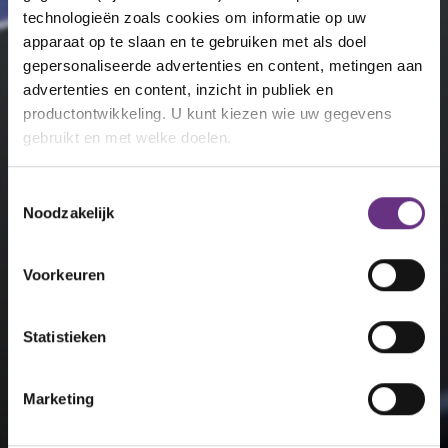
technologieën zoals cookies om informatie op uw
apparaat op te slaan en te gebruiken met als doel
gepersonaliseerde advertenties en content, metingen aan
advertenties en content, inzicht in publiek en
productontwikkeling. U kunt kiezen wie uw gegevens
gebruikt en met welke doelen.
Als u het toestaat, willen we ook graag:
Toestemmingsselectie
Noodzakelijk
Informatie verzamelen over uw geografische
locatie, die tot een paar meter nauwkeurig kan zijn
Uw apparaat identificeren door het actief te
Voorkeuren
scannen op specifieke eigenschappen (fingerprinting)
Lees meer over hoe uw persoonlijke gegevens worden
Statistieken
verwerkt en stel uw voorkeuren in het
detailgedeelte
in.
U kunt uw toestemming op elk moment wijzigen of
intrekken in de Cookieverklaring.
Marketing
We gebruiken cookies om content en advertenties te