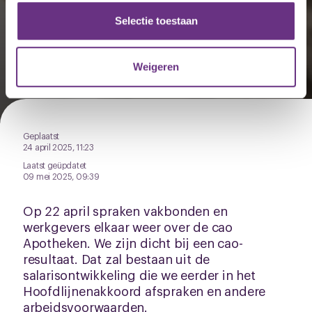
partners voor social media, adverteren en analyse. Deze
Hoe staat het met de cao
partners kunnen deze gegevens combineren met andere
Selectie toestaan
Apotheken?
informatie die u aan ze heeft verstrekt of die ze hebben
verzameld op basis van uw gebruik van hun services.
Neem deel aan ons webinar op 6 mei
Weigeren
U kunt uw toestemming op elk moment wijzigen of
intrekken via de
cookieverklaring
of door te klikken op
het ronde cookie-instellingenicoontje linksonder op de
Geplaatst
pagina.
24 april 2025, 11:23
Laatst geüpdatet
09 mei 2025, 09:39
Op 22 april spraken vakbonden en
werkgevers elkaar weer over de cao
Apotheken. We zijn dicht bij een cao-
resultaat. Dat zal bestaan uit de
salarisontwikkeling die we eerder in het
Hoofdlijnenakkoord afspraken en andere
arbeidsvoorwaarden.