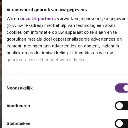
Verantwoord gebruik van uw gegevens
Wij en
onze 16 partners
verwerken je persoonlijke gegeven
(bijv. uw IP-adres) met behulp van technologieën zoals
cookies om informatie op uw apparaat op te slaan en te
gebruiken met als doel gepersonaliseerde advertenties en
content, metingen aan advertenties en content, inzicht in
publiek en productontwikkeling. U kunt kiezen wie uw
gegevens gebruikt en met welke doelen.
Als u het toestaat, willen we ook graag:
Informatie verzamelen over uw geografische locatie,
Toestemmingsselectie
Noodzakelijk
die tot een paar meter nauwkeurig kan zijn
Uw apparaat identificeren door het actief te scannen 
specifieke eigenschappen (fingerprinting)
Voorkeuren
Lees meer over hoe uw persoonlijke gegevens worden
verwerkt en stel uw voorkeuren in het
detailgedeelte
in. U
Statistieken
kunt uw toestemming op elk moment wijzigen of intrekken in