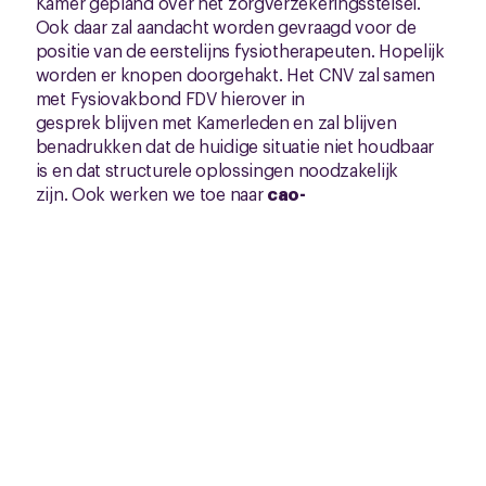
Kamer gepland over het zorgverzekeringsstelsel.
Ook daar zal aandacht worden gevraagd voor de
positie van de eerstelijns fysiotherapeuten. Hopelijk
worden er knopen doorgehakt. Het CNV zal samen
met Fysiovakbond FDV hierover in
gesprek blijven met Kamerleden en zal blijven
benadrukken dat de huidige situatie niet houdbaar
is en dat structurele oplossingen noodzakelijk
zijn. Ook werken we toe naar
cao-
onderhandelingen
, daarover later meer!
Rick Pellis
Bestuurder CNV
r.pellis@cnv.nl
06 5120 2994
Gerelateerd nieuws