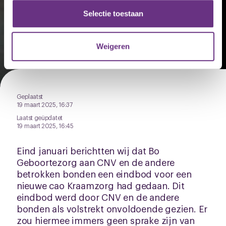
partners voor social media, adverteren en analyse. Deze
ingetrokken, maar nieuwe
partners kunnen deze gegevens combineren met andere
Selectie toestaan
voorstellen bieden nog
informatie die u aan ze heeft verstrekt of die ze hebben
verzameld op basis van uw gebruik van hun services.
onvoldoende
Weigeren
U kunt uw toestemming op elk moment wijzigen of
intrekken via de
cookieverklaring
of door te klikken op
het ronde cookie-instellingenicoontje linksonder op de
Geplaatst
pagina.
19 maart 2025, 16:37
Laatst geüpdatet
19 maart 2025, 16:45
Eind januari berichtten wij dat Bo
Geboortezorg aan CNV en de andere
betrokken bonden een eindbod voor een
nieuwe cao Kraamzorg had gedaan. Dit
eindbod werd door CNV en de andere
bonden als volstrekt onvoldoende gezien. Er
zou hiermee immers geen sprake zijn van