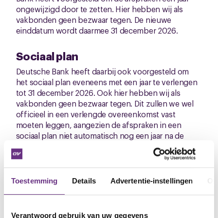
ongewijzigd door te zetten. Hier hebben wij als
vakbonden geen bezwaar tegen. De nieuwe
einddatum wordt daarmee 31 december 2026.
Sociaal plan
Deutsche Bank heeft daarbij ook voorgesteld om
het sociaal plan eveneens met een jaar te verlengen
tot 31 december 2026. Ook hier hebben wij als
vakbonden geen bezwaar tegen. Dit zullen we wel
officieel in een verlengde overeenkomst vast
moeten leggen, aangezien de afspraken in een
sociaal plan niet automatisch nog een jaar na de
einddatum doorlopen. Deutsche Bank zal tot dit
formeel is vastgelegd de afspraken in het sociaal
plan naleven mocht dit op iemand van toepassing
zijn.
Toestemming
Details
Advertentie-instellingen
Ov
Je vindt de kop cao en het sociaal plan op de
CNV /
Deutsche Bank cao site
.
Verantwoord gebruik van uw gegevens