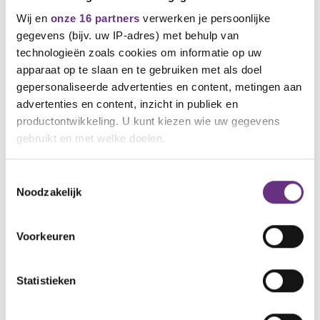
Heb je vragen naar aanleiding van dit bericht of
Wij en
onze 16 partners
verwerken je persoonlijke
andere vragen of opmerkingen, stuur mij dan svp
gegevens (bijv. uw IP-adres) met behulp van
een mail.
a.kramer@cnv.nl
technologieën zoals cookies om informatie op uw
apparaat op te slaan en te gebruiken met als doel
André Kramer
gepersonaliseerde advertenties en content, metingen aan
CNV Bestuurder
advertenties en content, inzicht in publiek en
M: 06 4162 9535
productontwikkeling. U kunt kiezen wie uw gegevens
E: a.kramer@cnv.nl
gebruikt en met welke doelen.
Als u het toestaat, willen we ook graag:
Toestemmingsselectie
Noodzakelijk
Informatie verzamelen over uw geografische
locatie, die tot een paar meter nauwkeurig kan zijn
Uw apparaat identificeren door het actief te
Voorkeuren
scannen op specifieke eigenschappen (fingerprinting)
Lees meer over hoe uw persoonlijke gegevens worden
Statistieken
verwerkt en stel uw voorkeuren in het
detailgedeelte
in.
Gerelateerd nieuws
U kunt uw toestemming op elk moment wijzigen of
Zie al het nieuws
intrekken in de Cookieverklaring.