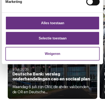
Marketing
We gebruiken cookies om content en advertenties te
NIEUWS
personaliseren, om functies voor social media te bieden
en om ons websiteverkeer te analyseren. Ook delen we
Alles toestaan
informatie over uw gebruik van onze site met onze
partners voor social media, adverteren en analyse. Deze
partners kunnen deze gegevens combineren met andere
Selectie toestaan
informatie die u aan ze heeft verstrekt of die ze hebben
verzameld op basis van uw gebruik van hun services.
Weigeren
U kunt uw toestemming op elk moment wijzigen of
intrekken via de
cookieverklaring
of door te klikken op
9 juli 2026
het ronde cookie-instellingenicoontje linksonder op de
Deutsche Bank: verslag
pagina.
onderhandelingen cao en sociaal plan
Maandag 6 juli zijn CNV, de ander vakbonden,
de OR en Deutsche...