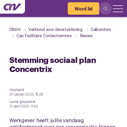
Word lid
CNV.nl
Vakbond voor dienstverlening
Callcenters
Cao Facilitaire Contactcenters
Nieuws
Stemming sociaal plan
Concentrix
Geplaatst
07 januari 2026, 15:29
Laatst geüpdatet
21 april 2026, 11:59
Werkgever heeft jullie vandaag
geïnformeerd over een reorganisatie binnen