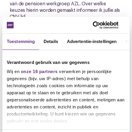
van de pensioen werkgroep AZL. Over welke
keuzes hierin worden gemaakt informeer ik jullie als
CNV-lid.
Dank aan (nieuwe) leden en
kaderleden
Toestemming
Details
Advertentie-instellingen
Ov
Nogmaals bedank ik Roy Stevens en de kader-
ledengroep van CNV voor hun inbreng tijdens de
onderhandelingen. Zonder leden is het moeilijk om
Verantwoord gebruik van uw gegevens
goede afspraken te maken. De afgelopen weken zijn
Wij en
onze 16 partners
verwerken je persoonlijke
er enkele nieuwe leden die werken bij AZL
gegevens (bijv. uw IP-adres) met behulp van
bijgekomen, ook hiervoor hartelijk dank! Immers:
technologieën zoals cookies om informatie op uw
een belangrijke taak van CNV Vakmensen is het
apparaat op te slaan en te gebruiken met als doel
maken van afspraken over werk en inkomen namens
gepersonaliseerde advertenties en content, metingen aan
de leden. Met elk nieuw CNV-lid worden we sterker
en kunnen we meer druk uitoefenen op de
advertenties en content, inzicht in publiek en
werkgever.
productontwikkeling. U kunt kiezen wie uw gegevens
gebruikt en met welke doelen.
Heb je nog vragen?