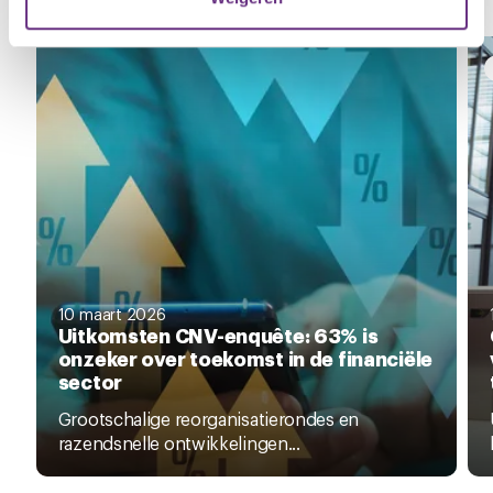
Zie al het nieuws
U kunt uw toestemming op elk moment wijzigen of
intrekken via de
cookieverklaring
of door te klikken op
het ronde cookie-instellingenicoontje linksonder op de
pagina.
10 maart 2026
Uitkomsten CNV-enquête: 63% is
onzeker over toekomst in de financiële
sector
Grootschalige reorganisatierondes en
razendsnelle ontwikkelingen...