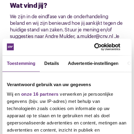
Wat vind jij?
We zijn in de eindfase van de onderhandeling
beland en wij zijn benieuwd hoe jij aankijkt tegen de
huidige stand van zaken. Stuur je mening en/of
suggesties naar Andre Mulder,
a.mulder@cnv.nl
.Je
kunt hem ook bereiken op 06-81919869.
cao traject
Toestemming
Details
Advertentie-instellingen
Ov
Wil je het hele cao-traject bekijken? Ga dan naar de
caopagina met deze link:
Cao Zorgverzekeraars (ZN)
| CNV Vakmensen - Zorgverzekeraars | CNV
Verantwoord gebruik van uw gegevens
Vakmensen
Wij en
onze 16 partners
verwerken je persoonlijke
gegevens (bijv. uw IP-adres) met behulp van
Andre Mulder
bestuurder CNV
technologieën zoals cookies om informatie op uw
a.mulder@cnv.nl
apparaat op te slaan en te gebruiken met als doel
gepersonaliseerde advertenties en content, metingen aan
advertenties en content, inzicht in publiek en