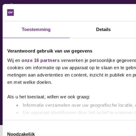
Pers
Nieuwsbrief
Toestemming
Details
Vacatures
CNV Internationaal
Verantwoord gebruik van uw gegevens
Cookies
Wij en
onze 16 partners
verwerken je persoonlijke gegevens 
Privacyverklaring
cookies om informatie op uw apparaat op te slaan en te gebr
Statuten en reglementen
metingen aan advertenties en content, inzicht in publiek en 
en met welke doelen.
Als u het toestaat, willen we ook graag:
Informatie verzamelen over uw geografische locatie, 
Uw apparaat identificeren door het actief te scannen 
Copyright © 2025 CNV
Lees meer over hoe uw persoonlijke gegevens worden verwer
Toestemmingsselectie
toestemming op elk moment wijzigen of intrekken in de Cooki
Noodzakelijk