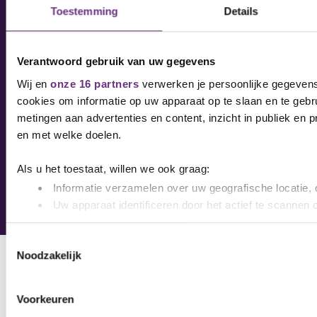
Toestemming
Details
Vacatures
CNV Internationaal
Verantwoord gebruik van uw gegevens
Cookies
Wij en
onze 16 partners
verwerken je persoonlijke gegevens 
Privacyverklaring
cookies om informatie op uw apparaat op te slaan en te gebr
Statuten en reglementen
metingen aan advertenties en content, inzicht in publiek en 
en met welke doelen.
Als u het toestaat, willen we ook graag:
Informatie verzamelen over uw geografische locatie, 
Uw apparaat identificeren door het actief te scannen 
Copyright © 2025 CNV
Lees meer over hoe uw persoonlijke gegevens worden verwer
Toestemmingsselectie
toestemming op elk moment wijzigen of intrekken in de Cooki
Noodzakelijk
We gebruiken cookies om content en advertenties te persona
websiteverkeer te analyseren. Ook delen we informatie over 
Voorkeuren
media, adverteren en analyse. Deze partners kunnen deze g