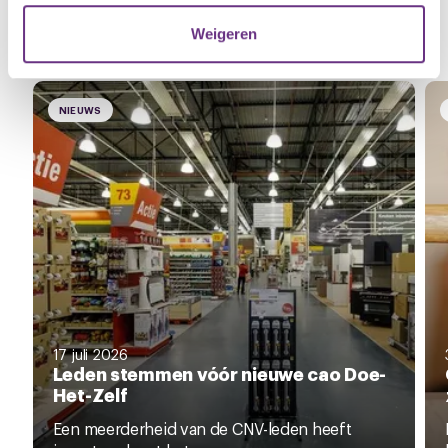
verzameld op basis van uw gebruik van hun services.
Gerelateerd nieuws
Weigeren
Zie al het nieuws
U kunt uw toestemming op elk moment wijzigen of
intrekken via de
cookieverklaring
of door te klikken op
het ronde cookie-instellingenicoontje linksonder op de
NIEUWS
pagina.
17 juli 2026
Leden stemmen vóór nieuwe cao Doe-
Het-Zelf
Een meerderheid van de CNV-leden heeft