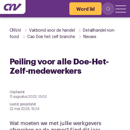
Word lid
CNV.nl
Vakbond voor de handel
Detailhandel non-
food
Cao Doe het zelf branche
Nieuws
Peiling voor alle Doe-Het-
Zelf-medewerkers
Geplaatst
11 augustus 2023, 13:03
Laatst geüpdatet
22 mei 2026, 15:24
Wat moeten we met jullie werkgevers
afspreken na de zomer? Eind dit jaar