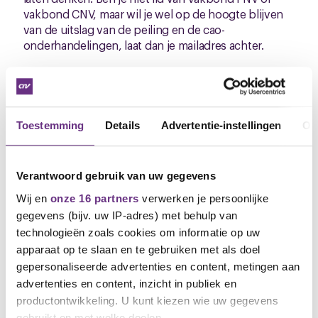
vakbond CNV, maar wil je wel op de hoogte blijven
van de uitslag van de peiling en de cao-
onderhandelingen, laat dan je mailadres achter.
Wanneer de onderhandelingen zijn afgerond,
kunnen alleen de leden van de vakbonden een stem
uitbrengen voor of tegen een nieuwe cao. Wil je lid
worden of meedenken als kaderlid? Laat het ons
Toestemming
Details
Advertentie-instellingen
Ov
weten.
Sietske Smit, onderhandelaar FNV
Verantwoord gebruik van uw gegevens
Erik Honkoop, onderhandelaar CNV
Wij en
onze 16 partners
verwerken je persoonlijke
M
06 5132 0918 /
e.honkoop@cnvvakmensen.nl
gegevens (bijv. uw IP-adres) met behulp van
technologieën zoals cookies om informatie op uw
apparaat op te slaan en te gebruiken met als doel
gepersonaliseerde advertenties en content, metingen aan
advertenties en content, inzicht in publiek en
productontwikkeling. U kunt kiezen wie uw gegevens
gebruikt en met welke doelen.