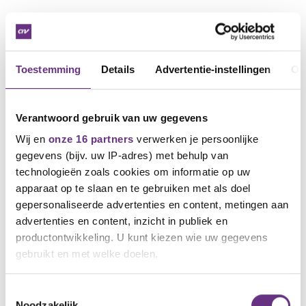
Via onze kaderleden. Dat zijn jullie collega's waar
we regelmatig contact mee hebben. Wil je als
kaderlid bijdragen aan de onderhandelingen, laat
het me weten.
Toestemming
Details
Advertentie-instellingen
Ov
Door een aantal keer een Spreekuur van de
Vakbond te organiseren. Je kunt hier met de
onderhandelaars Sietske Smit (FNV) en Erik
Verantwoord gebruik van uw gegevens
Honkoop (CNV) spreken over de
Wij en
onze 16 partners
verwerken je persoonlijke
arbeidsvoorwaarden in de Doe-Het-Zelf-winkels.
gegevens (bijv. uw IP-adres) met behulp van
Deze spreekuren zijn online en je kunt ze
bijwonen via de volgende links (zet ze in je
technologieën zoals cookies om informatie op uw
agenda):
apparaat op te slaan en te gebruiken met als doel
20 juli om 9.30 uur
gepersonaliseerde advertenties en content, metingen aan
advertenties en content, inzicht in publiek en
27 juli om 13.00 uur
productontwikkeling. U kunt kiezen wie uw gegevens
3 augustus om 20.00 uur
gebruikt en met welke doelen.
Door mee te doen aan de peiling die we
binnenkort zullen verspreiden onder
Als u het toestaat, willen we ook graag:
Toestemmingsselectie
medewerkers in de Doe-Het-Zelf.
Noodzakelijk
Informatie verzamelen over uw geografische