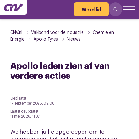
Word lid
CNV.nl
Vakbond voor de industrie
Chemie en
Energie
Apollo Tyres
Nieuws
Apollo leden zien af van
verdere acties
Geplaatst
17 september 2025, 09:08
Laatst geüpdatet
11 mei 2026, 11:37
We hebben jullie opgeroepen om te
stemmen over het wel of niet voeren van