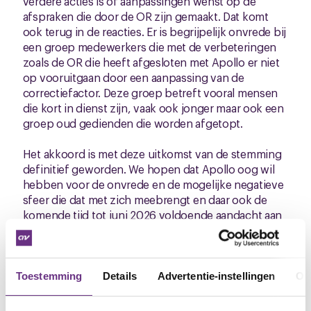
verdere acties is of aanpassingen wenst op de
afspraken die door de OR zijn gemaakt. Dat komt
ook terug in de reacties. Er is begrijpelijk onvrede bij
een groep medewerkers die met de verbeteringen
zoals de OR die heeft afgesloten met Apollo er niet
op vooruitgaan door een aanpassing van de
correctiefactor. Deze groep betreft vooral mensen
die kort in dienst zijn, vaak ook jonger maar ook een
groep oud gedienden die worden afgetopt.
Het akkoord is met deze uitkomst van de stemming
definitief geworden. We hopen dat Apollo oog wil
hebben voor de onvrede en de mogelijke negatieve
sfeer die dat met zich meebrengt en daar ook de
komende tijd tot juni 2026 voldoende aandacht aan
willen besteden.
De komende periode zullen we als CNV ook nog
regelmatig bij Apollo aanwezig zijn om iedereen
Toestemming
Details
Advertentie-instellingen
Ov
goed te informeren en waarnodig te begeleiden in
de volgende fase. Momenteel kun je als je daar