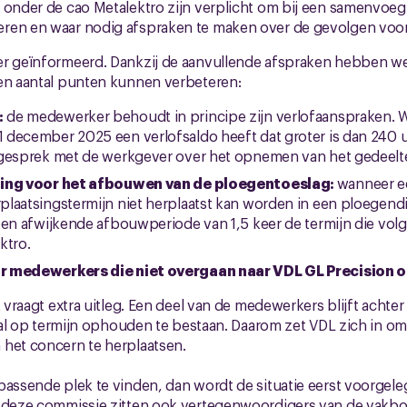
 onder de cao Metalektro zijn verplicht om bij een samenvoeg
ren en waar nodig afspraken te maken over de gevolgen voo
er geïnformeerd. Dankzij de aanvullende afspraken hebben w
een aantal punten kunnen verbeteren:
:
de medewerker behoudt in principe zijn verlofaanspraken.
december 2025 een verlofsaldo heeft dat groter is dan 240 u
 gesprek met de werkgever over het opnemen van het gedeelt
ling voor het afbouwen van de ploegentoeslag:
wanneer e
laatsingstermijn niet herplaatst kan worden in een ploegendi
en afwijkende afbouwperiode van 1,5 keer de termijn die volgt u
ktro.
r medewerkers die niet overgaan naar VDL GL Precision 
t vraagt extra uitleg. Een deel van de medewerkers blijft achte
f zal op termijn ophouden te bestaan. Daarom zet VDL zich in
 het concern te herplaatsen.
passende plek te vinden, dan wordt de situatie eerst voorgele
n deze commissie zitten ook vertegenwoordigers van de vakb