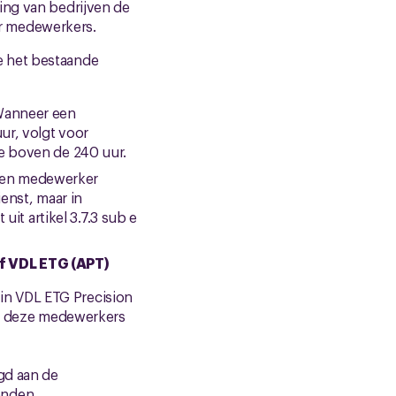
ing van bedrijven de
r medewerkers.
e het bestaande
 Wanneer een
ur, volgt voor
e boven de 240 uur.
en medewerker
enst, maar in
it artikel 3.7.3 sub e
of VDL ETG (APT)
r in VDL ETG Precision
 om deze medewerkers
gd aan de
onden.