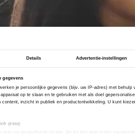
Details
Advertentie-instellingen
w gegevens
erken je persoonlijke gegevens (bijv. uw IP-adres) met behulp 
apparaat op te slaan en te gebruiken met als doel gepersonalise
 content, inzicht in publiek en productontwikkeling. U kunt kiez
 ook graag:
 over uw geografische locatie, die tot een paar meter nauwkeuri