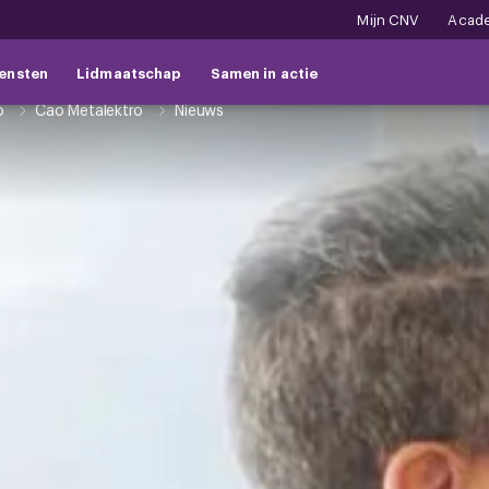
Mijn CNV
Acad
ensten
Lidmaatschap
Samen in actie
o
Cao Metalektro
Nieuws