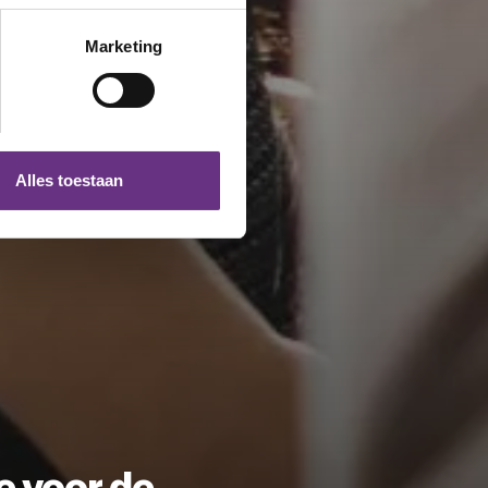
erprinting)
t
detailgedeelte
in. U kunt uw
Marketing
 media te bieden en om ons
ze partners voor social
nformatie die u aan ze heeft
Alles toestaan
 te klikken op het ronde
e voor de