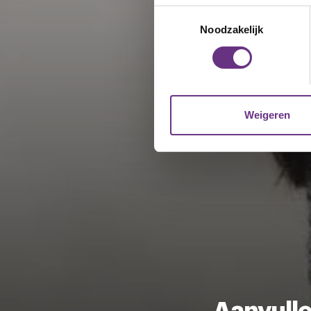
Uw apparaat identific
Toestemmingsselectie
Lees meer over hoe uw perso
Noodzakelijk
toestemming op elk moment wi
We gebruiken cookies om cont
websiteverkeer te analyseren
media, adverteren en analys
Weigeren
verstrekt of die ze hebben v
U kunt uw toestemming op el
cookie-instellingenicoontje l
Aanvulle