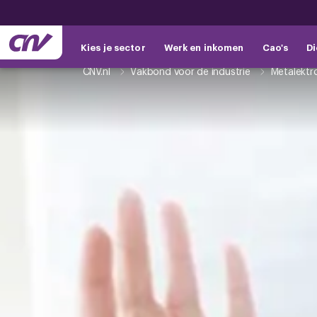
Kies je sector
Werk en inkomen
Cao's
Di
CNV.nl
Vakbond voor de industrie
Metalektr