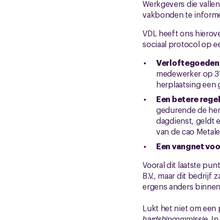
Werkgevers die vallen
vakbonden te informe
VDL heeft ons hierov
sociaal protocol op 
Verloftegoeden
medewerker op 31 
herplaatsing een
Een betere rege
gedurende de herp
dagdienst, geldt e
van de cao Metale
Een vangnet voo
Vooral dit laatste pun
B.V., maar dit bedrij
ergens anders binnen
Lukt het niet om een 
hardshipcommissie
. I