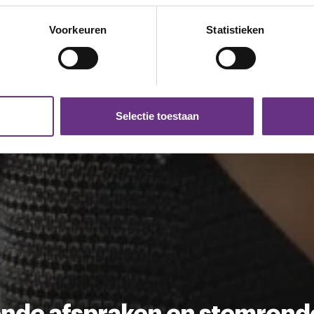
eren door het actief te scannen op specifieke eigenschappen (fing
onlijke gegevens worden verwerkt en stel uw voorkeuren in he
Voorkeuren
Statistieken
jzigen of intrekken in de Cookieverklaring.
ent en advertenties te personaliseren, om functies voor social
. Ook delen we informatie over uw gebruik van onze site met on
e. Deze partners kunnen deze gegevens combineren met andere i
Selectie toestaan
erzameld op basis van uw gebruik van hun services.
k moment wijzigen of intrekken via de
cookieverklaring
of door
inksonder op de pagina.
nde afspraken en stemrond