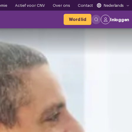
emie
Actief voor CNV
Over ons
Contact
Nederlands
Word lid
Inloggen