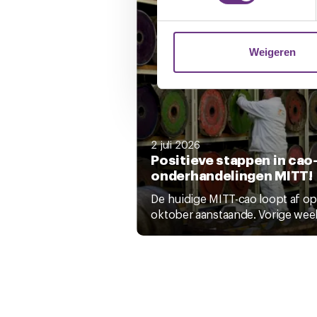
We gebruiken cookies om cont
websiteverkeer te analyseren
media, adverteren en analys
Weigeren
verstrekt of die ze hebben v
U kunt uw toestemming op el
cookie-instellingenicoontje l
2 juli 2026
Positieve stappen in cao
onderhandelingen MITT!
De huidige MITT-cao loopt af op
oktober aanstaande. Vorige week