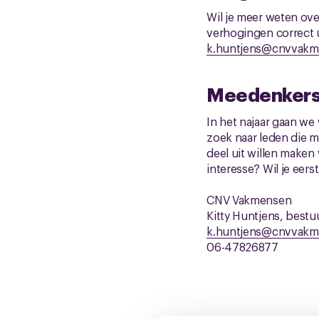
Wil je meer weten over
verhogingen correct u
k.huntjens@cnvvakm
Meedenkers
In het najaar gaan we
zoek naar leden die m
deel uit willen make
interesse? Wil je eers
CNV Vakmensen
Kitty Huntjens, bestu
k.huntjens@cnvvakm
06-47826877