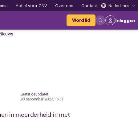
emie
Actief voor CNV
Over ons
Contact
Nederlands
Word lid
Inloggen
Nieuws
Laatst geüpdatet
20 september 2023, 16:51
en in meerderheid in met