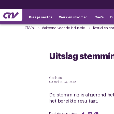
Kies je sector
Werk en inkomen
Cao's
Di
CNV.nl
Vakbond voor de industrie
Textiel en co
Uitslag stemmi
Geplaatst
03 mei 2023, 07:48
De stemming is afgerond he
het bereikte resultaat.
Deel deze pagina