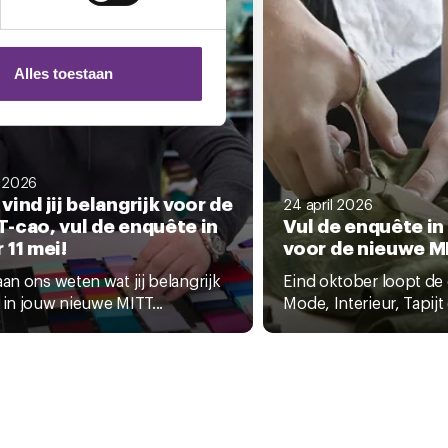
 media te bieden en om ons
ze partners voor social
nformatie die u aan ze heeft
Alles toestaan
 te klikken op het ronde
 2026
vind jij belangrijk voor de
24 april 2026
-cao, vul de enquête in
Vul de enquête in 
 11 mei!
voor de nieuwe M
aan ons weten wat jij belangrijk
Eind oktober loopt de
 in jouw nieuwe MITT...
Mode, Interieur, Tapijt 