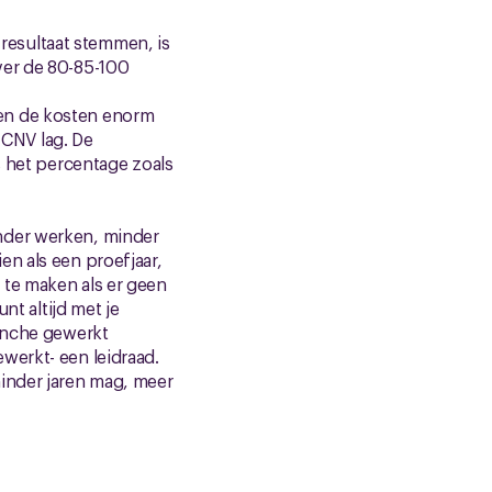
esultaat stemmen, is
ver de 80-85-100
een de kosten enorm
t CNV lag. De
s het percentage zoals
nder werken, minder
n als een proefjaar,
 te maken als er geen
nt altijd met je
ranche gewerkt
werkt- een leidraad.
minder jaren mag, meer