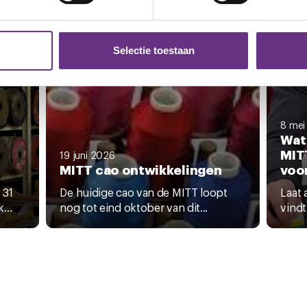
ent en advertenties te personaliseren, om functies voor social
. Ook delen we informatie over uw gebruik van onze site met on
e. Deze partners kunnen deze gegevens combineren met andere i
Selectie toestaan
erzameld op basis van uw gebruik van hun services.
k moment wijzigen of intrekken via de
cookieverklaring
of door
inksonder op de pagina.
8 mei
Wat 
-
MITT
19 juni 2026
MITT cao ontwikkelingen
voor
 31
De huidige cao van de MITT loopt
Laat 
...
nog tot eind oktober van dit...
vindt