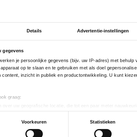
e onderhandelaar
Details
Advertentie-instellingen
es de eerste!
w gegevens
erken je persoonlijke gegevens (bijv. uw IP-adres) met behulp 
apparaat op te slaan en te gebruiken met als doel gepersonalise
 content, inzicht in publiek en productontwikkeling. U kunt kiez
euws
 ook graag:
 over uw geografische locatie, die tot een paar meter nauwkeuri
eren door het actief te scannen op specifieke eigenschappen (fing
onlijke gegevens worden verwerkt en stel uw voorkeuren in he
Voorkeuren
Statistieken
NIEUWS
NIEU
jzigen of intrekken in de Cookieverklaring.