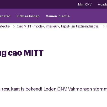
Mijn CNV
Acad
ensten
Lidmaatschap
Samen in actie
nfectie
Cao MITT (mode-, interieur-, tapijt- en textielindustrie)
ng cao MITT
t resultaat is bekend! Leden CNV Vakmensen stemm