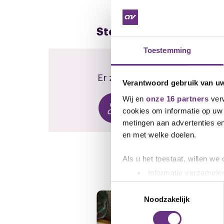
Stel hier je vraag aan d
Toestemming
Er zijn nog geen reacties, we
Verantwoord gebruik van u
Wij en
onze 16 partners
verw
Reageren
cookies om informatie op uw 
metingen aan advertenties en
en met welke doelen.
Gerelateerd ni
Als u het toestaat, willen we
Informatie verzamelen
Uw apparaat identific
Toestemmingsselectie
Lees meer over hoe uw perso
Noodzakelijk
toestemming op elk moment wi