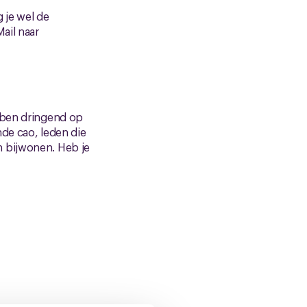
g je wel de
ail naar
k ben dringend op
de cao, leden die
n bijwonen. Heb je