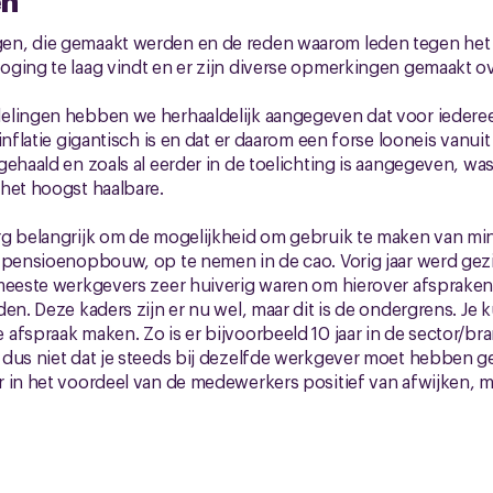
n, die gemaakt werden en de reden waarom leden tegen het r
oging te laag vindt en er zijn diverse opmerkingen gemaakt o
elingen hebben we herhaaldelijk aangegeven dat voor ieder
inflatie gigantisch is en dat er daarom een forse looneis vanui
gehaald en zoals al eerder in de toelichting is aangegeven, wa
het hoogst haalbare.
rg belangrijk om de mogelijkheid om gebruik te maken van mi
 pensioenopbouw, op te nemen in de cao. Vorig jaar werd gezie
meeste werkgevers zeer huiverig waren om hierover afspraken
en. Deze kaders zijn er nu wel, maar dit is de ondergrens. Je ku
afspraak maken. Zo is er bijvoorbeeld 10 jaar in de sector/b
dus niet dat je steeds bij dezelfde werkgever moet hebben ge
 in het voordeel van de medewerkers positief van afwijken, 