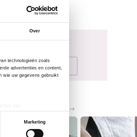
Over
van technologieën zoals
erde advertenties en content,
en wie uw gegevens gebruikt
g kan zijn
Zie al het nieuws
erprinting)
t
detailgedeelte
in. U kunt uw
Marketing
WS