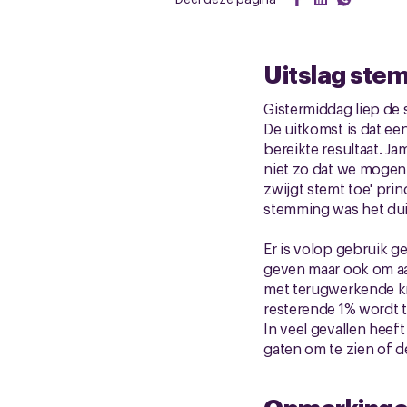
Uitslag ste
Gistermiddag liep de
De uitkomst is dat ee
bereikte resultaat. J
niet zo dat we mogen 
zwijgt stemt toe' pri
stemming was het duid
Er is volop gebruik g
geven maar ook om aan 
met terugwerkende kra
resterende 1% wordt 
In veel gevallen heef
gaten om te zien of 
Opmerking