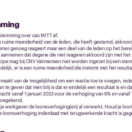
mming
 stemming over cao MITT af.
n ruime meerderheid van de leden, die heeft gestemd, akkoord
ammer genoeg reageert maar een deel van de leden op het bereik
aannemen dat degene die niet reageren akkoord zijn met het re
ncipe mag bij CNV Vakmensen niet worden ingezet bij een stem
elijk, er is een ruime meerderheid die instemt met het resulta
emaakt van de mogelijkheid om een reactie toe te voegen, rede
te geven dat men blij is dat er eindelijk een resultaat is en 
cht vanaf 1 januari 2023 voor de verhoging van 6% en vanaf 1
toegekend.
t je werkgever de loonsverhoging(en) al verwerkt. Houd je loo
de loonsverhoging inderdaad met terugwerkende kracht is geg
en