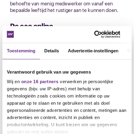
behoefte van menig medewerker om vanaf een
bepaalde leeftijd het rustiger aan te kunnen doen.
De cao online
Je kunt het hele cao-traject online volgen. Reageer
of stel je vragen en blijf altijd op de hoogte van het
laatste nieuws over jouw cao-traject.
Ga hier naar
Toestemming
Details
Advertentie-instellingen
Ov
jouw cao-pagina.
Mocht je vragen en/of aanvullende opmerkingen
Verantwoord gebruik van uw gegevens
hebben, laat het mij weten via de mail.
Wij en
onze 16 partners
verwerken je persoonlijke
Kitty Huntjens
gegevens (bijv. uw IP-adres) met behulp van
Bestuurder CNV Vakmensen
technologieën zoals cookies om informatie op uw
k.huntjens@cnvvakmensen.nl
apparaat op te slaan en te gebruiken met als doel
06 4782 6877
gepersonaliseerde advertenties en content, metingen aan
advertenties en content, inzicht in publiek en
productontwikkeling. U kunt kiezen wie uw gegevens
gebruikt en met welke doelen.