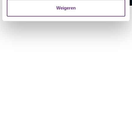
verzameld op basis van uw gebruik van hun services.
Weigeren
U kunt uw toestemming op elk moment wijzigen of
intrekken via de
cookieverklaring
of door te klikken op
het ronde cookie-instellingenicoontje linksonder op de
pagina.