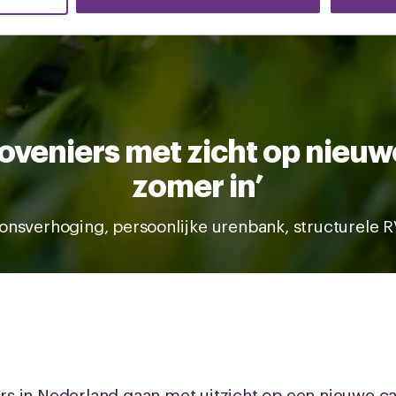
erzameld op basis van uw gebruik van hun services.
k moment wijzigen of intrekken via de
cookieverklaring
of door
inksonder op de pagina.
oveniers met zicht op nieuw
zomer in’
onsverhoging, persoonlijke urenbank, structurele 
s in Nederland gaan met uitzicht op een nieuwe ca