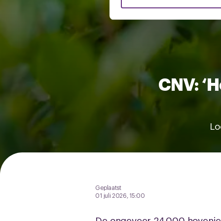
verstrekt of die ze hebben v
U kunt uw toestemming op el
cookie-instellingenicoontje l
CNV: ‘H
Lo
Geplaatst
01 juli 2026, 15:00
De ongeveer 24.000 hovenier