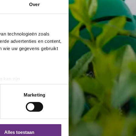
Over
van technologieën zoals
erde advertenties en content,
en wie uw gegevens gebruikt
g kan zijn
erprinting)
t
detailgedeelte
in. U kunt uw
Marketing
 media te bieden en om ons
ze partners voor social
nformatie die u aan ze heeft
Alles toestaan