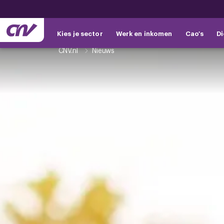
Kies je sector
Werk en inkomen
Cao's
Di
CNV.nl
Nieuws