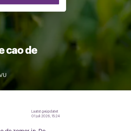
 te klikken op het ronde
e cao de
RVU
Laatst geüpdatet
01 juli 2026, 15:24
o de zomer in. De