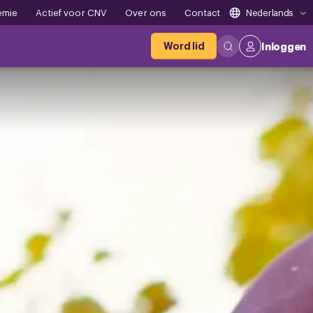
emie
Actief voor CNV
Over ons
Contact
Nederlands
Word lid
Inloggen