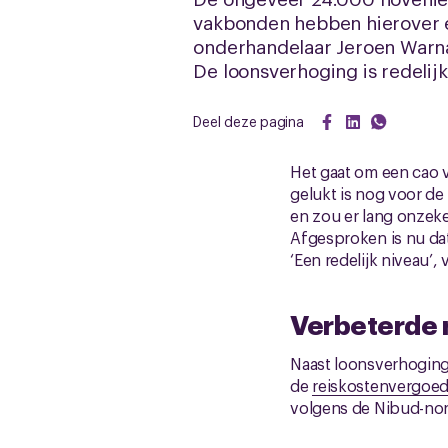
vakbonden hebben hierover e
onderhandelaar Jeroen Warna
De loonsverhoging is redelijk.
Deel deze pagina
Het gaat om een cao vo
gelukt is nog voor d
en zou er lang onzeke
Afgesproken is nu dat
‘Een redelijk niveau’, 
Verbeterde 
Naast loonsverhoging
de
reiskostenvergoe
volgens de Nibud-norm