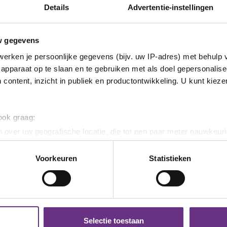
Details
Advertentie-instellingen
w gegevens
erken je persoonlijke gegevens (bijv. uw IP-adres) met behulp 
apparaat op te slaan en te gebruiken met als doel gepersonalise
 content, inzicht in publiek en productontwikkeling. U kunt kiez
 ook graag:
 over uw geografische locatie, die tot een paar meter nauwkeuri
eren door het actief te scannen op specifieke eigenschappen (fing
onlijke gegevens worden verwerkt en stel uw voorkeuren in he
Voorkeuren
Statistieken
jzigen of intrekken in de Cookieverklaring.
ent en advertenties te personaliseren, om functies voor social
. Ook delen we informatie over uw gebruik van onze site met on
e. Deze partners kunnen deze gegevens combineren met andere i
Selectie toestaan