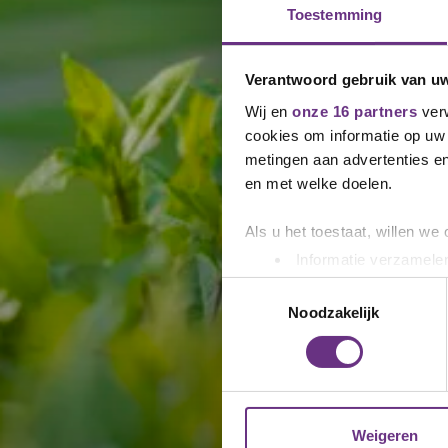
Toestemming
Verantwoord gebruik van u
Wij en
onze 16 partners
verw
cookies om informatie op uw 
metingen aan advertenties en
en met welke doelen.
Als u het toestaat, willen we
Informatie verzamelen
Uw apparaat identific
Toestemmingsselectie
Lees meer over hoe uw perso
Noodzakelijk
toestemming op elk moment wi
We gebruiken cookies om cont
websiteverkeer te analyseren
media, adverteren en analys
Weigeren