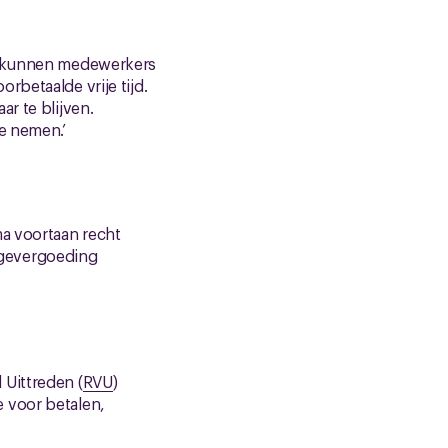
ee kunnen medewerkers
rbetaalde vrije tijd.
r te blijven.
e nemen.’
ma voortaan recht
agevergoeding
 Uittreden (
RVU
)
 voor betalen,