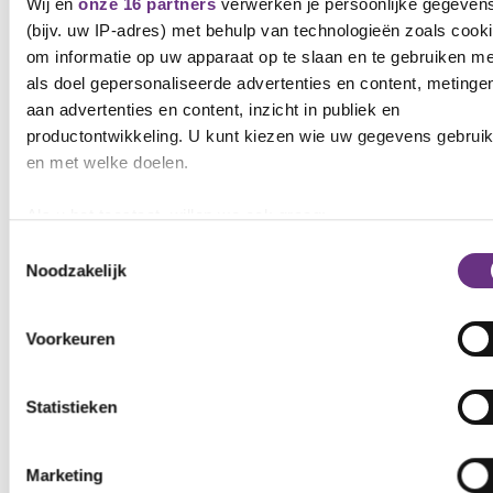
Wij en
onze 16 partners
verwerken je persoonlijke gegeven
(bijv. uw IP-adres) met behulp van technologieën zoals cook
om informatie op uw apparaat op te slaan en te gebruiken me
Gerelateerd nieuws
als doel gepersonaliseerde advertenties en content, metinge
Zie al het nieuws
aan advertenties en content, inzicht in publiek en
productontwikkeling. U kunt kiezen wie uw gegevens gebruik
en met welke doelen.
NIEUWS
Als u het toestaat, willen we ook graag:
Informatie verzamelen over uw geografische locatie, 
Toestemmingsselectie
Noodzakelijk
tot een paar meter nauwkeurig kan zijn
Uw apparaat identificeren door het actief te scannen 
specifieke eigenschappen (fingerprinting)
Voorkeuren
Lees meer over hoe uw persoonlijke gegevens worden verwe
en stel uw voorkeuren in het
detailgedeelte
in. U kunt uw
Statistieken
toestemming op elk moment wijzigen of intrekken in de
6 augustus 2026
Cookieverklaring.
Beveiliging MijnCNV verbeterd na
veiligheidsrisico
Marketing
We gebruiken cookies om content en advertenties te