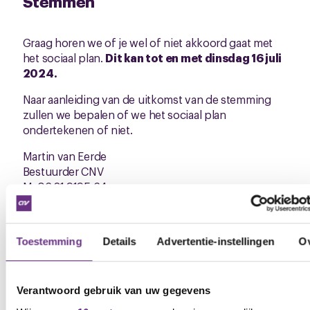
Stemmen
Graag horen we of je wel of niet akkoord gaat met
het sociaal plan.
Dit kan tot en met dinsdag 16 juli
2024.
Naar aanleiding van de uitkomst van de stemming
zullen we bepalen of we het sociaal plan
ondertekenen of niet.
Martin van Eerde
Bestuurder CNV
M: 06 81 9195 64
m.vaneerde@cnv.nl
Downloads
Toestemming
Details
Advertentie-instellingen
O
SWC_HT_concept_sociaalplan_principe_akkoord_20240
(.pdf)
Verantwoord gebruik van uw gegevens